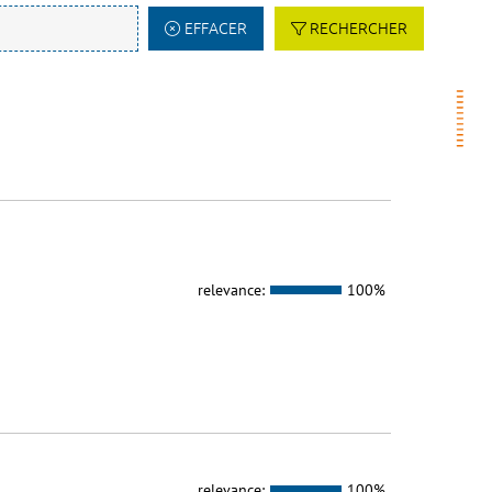
EFFACER
RECHERCHER
relevance:
100%
relevance:
100%