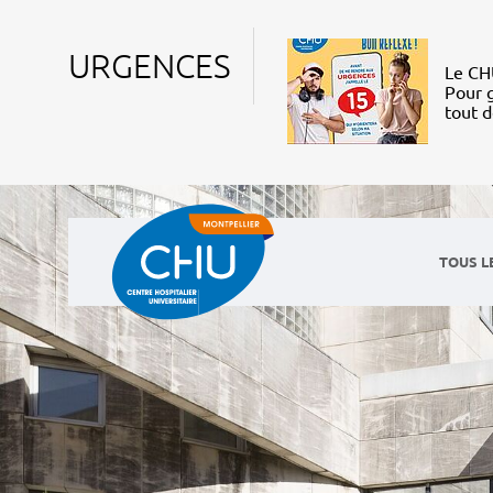
URGENCES
Le CHU
Pour g
tout 
TOUS L