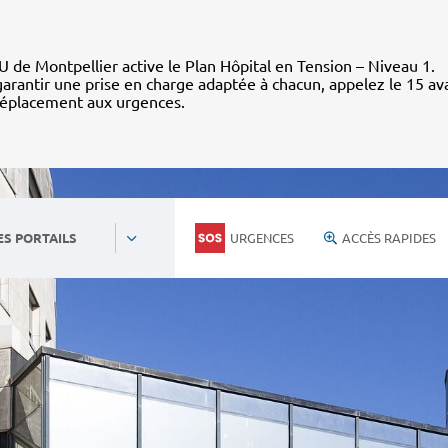
 de Montpellier active le Plan Hôpital en Tension – Niveau 1.
arantir une prise en charge adaptée à chacun, appelez le 15 av
déplacement aux urgences.
URGENCES
ACCÈS RAPIDES
ES PORTAILS