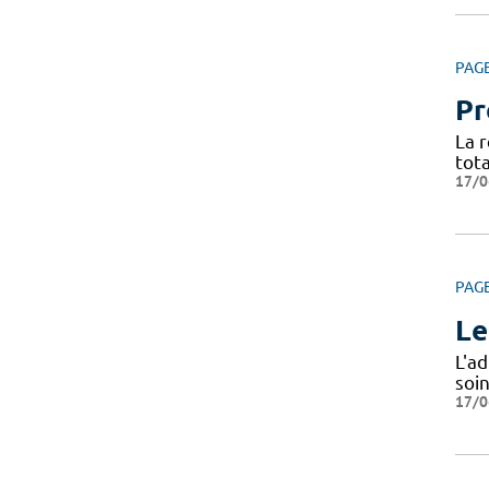
PAG
Pr
La 
tota
17/0
PAG
Le
L'a
soi
17/0