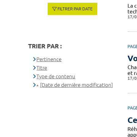
La 
FILTRER PAR DATE
tec
17/0
TRIER PAR :
PAG
Vo
Pertinence
Cha
Titre
et r
Type de contenu
17/0
[Date de dernière modification]
PAG
Ce
Réh
appu