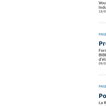
Vou
Indu
18/0
PAG
Pr
For
BIB
d’é
09/0
PAG
Po
La 