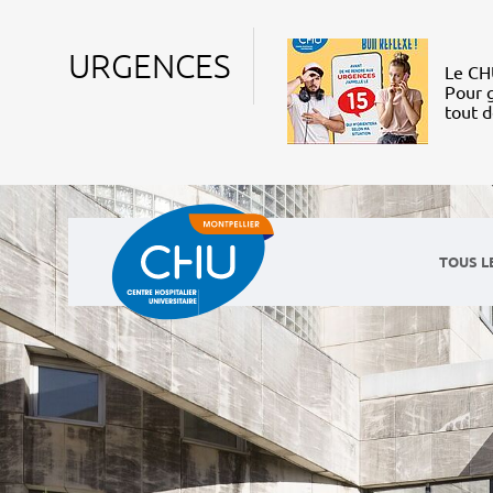
URGENCES
Le CHU
Pour g
tout 
TOUS L