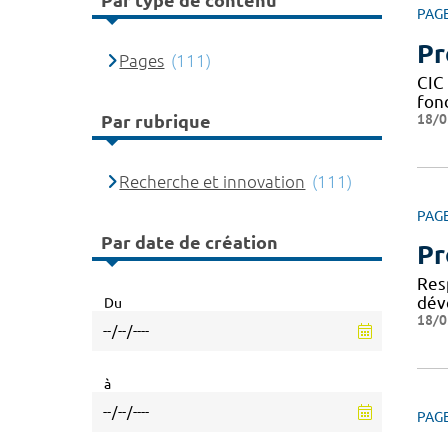
Par type de contenu
PAG
Pr
Pages
(111)
CIC 
fond
18/0
Par rubrique
Recherche et innovation
(111)
PAG
Par date de création
Pr
Res
dév
Du
18/0
à
PAG