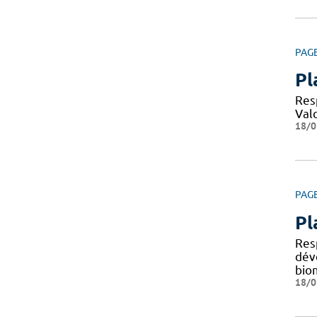
PAG
Pl
Resp
Val
18/0
PAG
Pl
Res
dév
bio
18/0