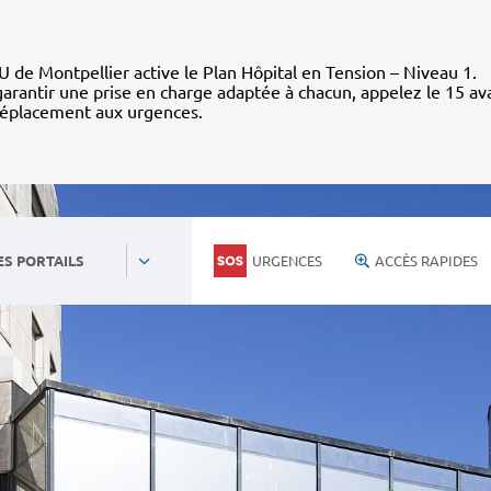
 de Montpellier active le Plan Hôpital en Tension – Niveau 1.
arantir une prise en charge adaptée à chacun, appelez le 15 av
déplacement aux urgences.
URGENCES
ACCÈS RAPIDES
ES PORTAILS