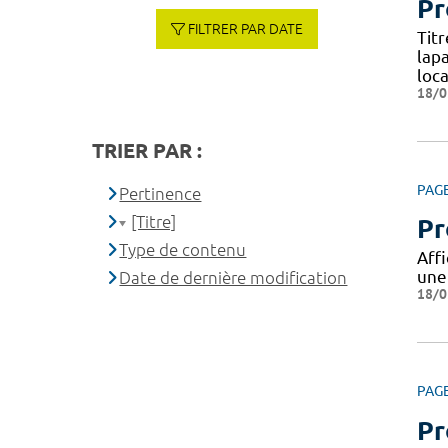
Pr
FILTRER PAR DATE
Tit
lap
loca
18/0
TRIER PAR :
PAG
Pertinence
[Titre]
Pr
Type de contenu
Aff
une
Date de dernière modification
18/0
PAG
Pr