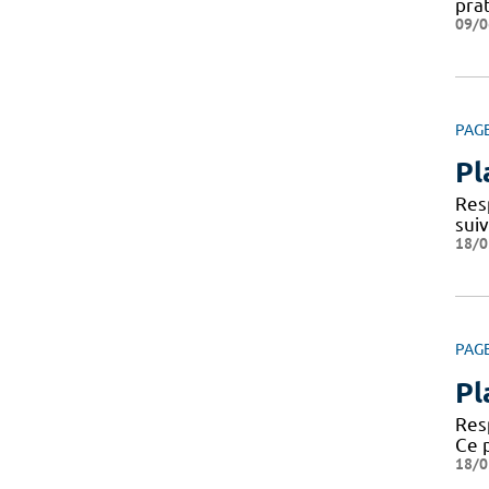
prat
09/0
PAG
Pl
Res
sui
18/0
PAG
Pl
Resp
Ce 
18/0