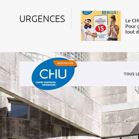
URGENCES
Le CHU
Pour g
tout 
TOUS L