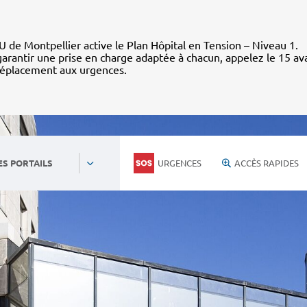
 de Montpellier active le Plan Hôpital en Tension – Niveau 1.
arantir une prise en charge adaptée à chacun, appelez le 15 av
déplacement aux urgences.
URGENCES
ACCÈS RAPIDES
ES PORTAILS