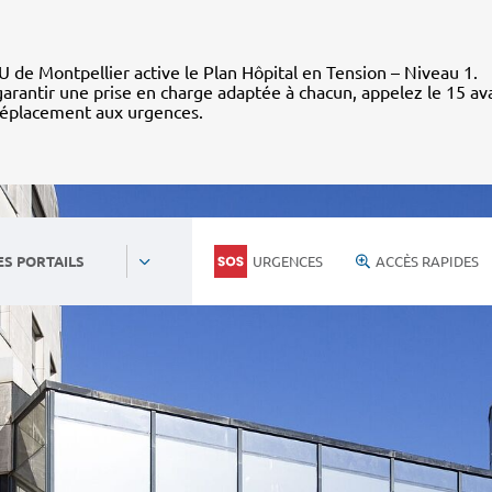
 de Montpellier active le Plan Hôpital en Tension – Niveau 1.
arantir une prise en charge adaptée à chacun, appelez le 15 av
déplacement aux urgences.
URGENCES
ACCÈS RAPIDES
ES PORTAILS