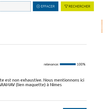
EFFACER
RECHERCHER
relevance:
100%
iste est non exhaustive. Nous mentionnons ici
 L’ARAMAV (lien maquette) à Nîmes