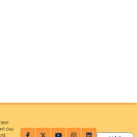
TIENT
ENT CHU
ITÉ :