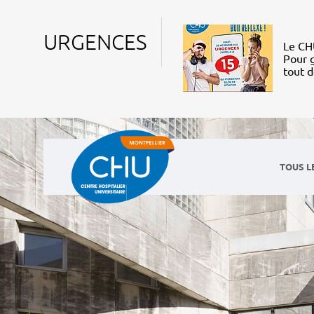
URGENCES
Le CHU
Pour g
tout 
TOUS L