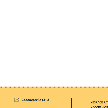
Contacter le CHU
ESPACE PA
ACCÈS AG