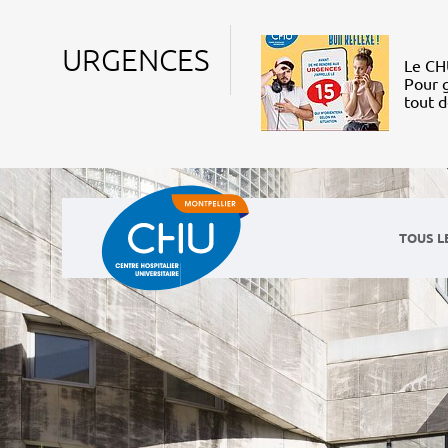
URGENCES
Le CHU
Pour g
tout 
TOUS L