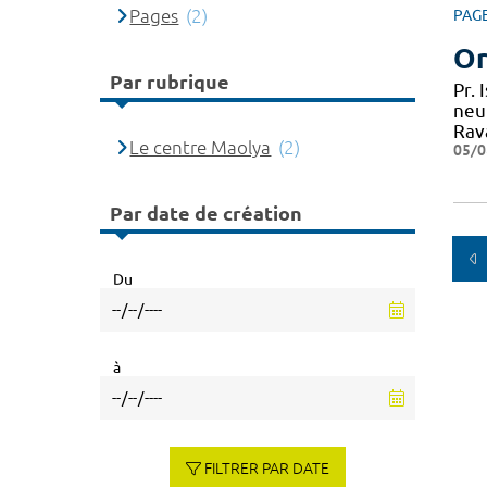
Pages
(2)
PAG
Or
Par rubrique
Pr.
neu
Rav
Le centre Maolya
(2)
05/0
Par date de création
Du
à
FILTRER PAR DATE