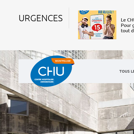
URGENCES
Le CHU
Pour g
tout 
TOUS L