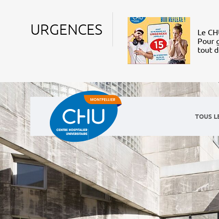
URGENCES
Le CHU
Pour g
tout 
TOUS L