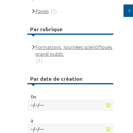
Pages
(1)
Par rubrique
Formations, journées scientifiques
grand public
(1)
Par date de création
Du
à