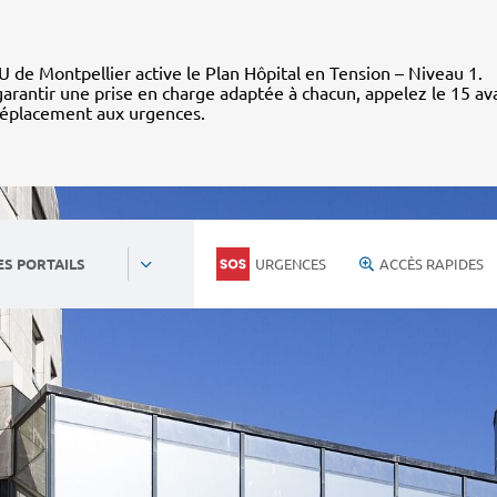
 de Montpellier active le Plan Hôpital en Tension – Niveau 1.
arantir une prise en charge adaptée à chacun, appelez le 15 av
déplacement aux urgences.
URGENCES
ACCÈS RAPIDES
ES PORTAILS