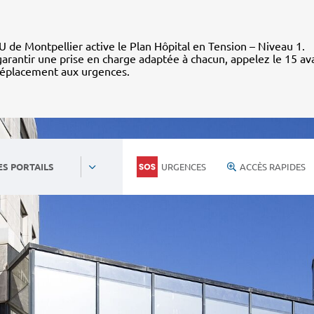
 de Montpellier active le Plan Hôpital en Tension – Niveau 1.
arantir une prise en charge adaptée à chacun, appelez le 15 av
déplacement aux urgences.
URGENCES
ACCÈS RAPIDES
ES PORTAILS