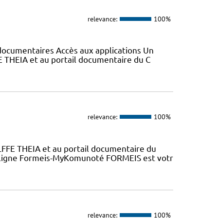
relevance:
100%
s documentaires Accès aux applications Un
E THEIA et au portail documentaire du C
relevance:
100%
LFFE THEIA et au portail documentaire du
n ligne Formeis-MyKomunoté FORMEIS est votr
relevance:
100%