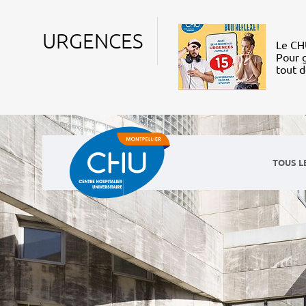
URGENCES
Le CHU
Pour g
tout 
TOUS L