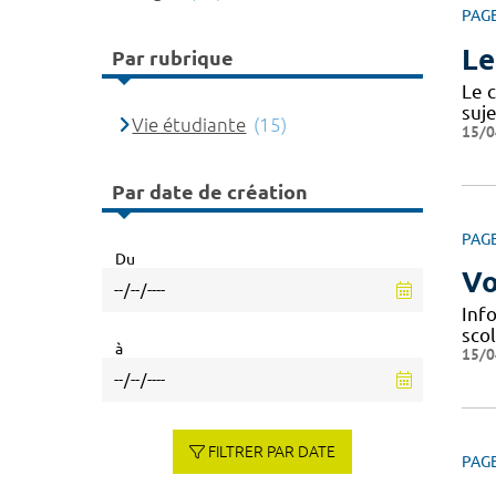
PAG
Le
Par rubrique
Le c
suje
Vie étudiante
(15)
15/0
Par date de création
PAG
Du
Vo
Info
scol
à
15/0
FILTRER PAR DATE
PAG