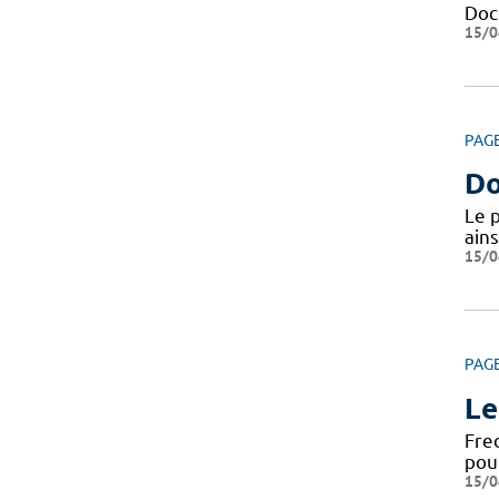
Docu
15/0
PAG
Do
Le 
ains
15/0
PAG
Le
Fre
pou
15/0