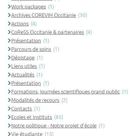
Work packages
(1)
Archives COREVIH Occitanie
(30)
Actions
(4)
CoReSS Occitanie & partenaires
(4)
Présentation
(1)
Parcours de soins
(1)
Dépistage
(1)
Liens utiles
(1)
Actualités
(1)
Présentation
(1)
Formations, journées scientifiques grand public
(1)
Modalités de recours
(2)
Contacts
(1)
Ecoles et instituts
(85)
Notre politique - Notre projet d'école
(1)
Vie étudiante
(15)