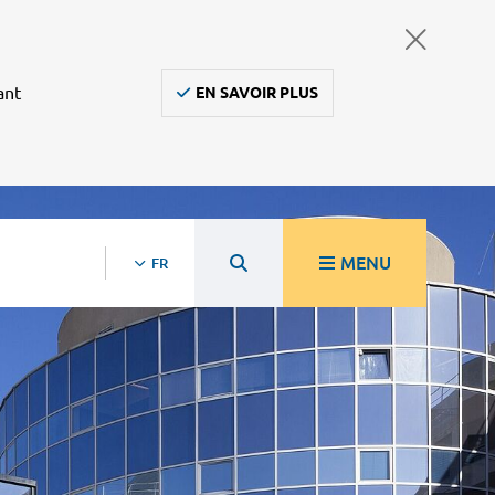
ant
EN SAVOIR PLUS
MENU
FR