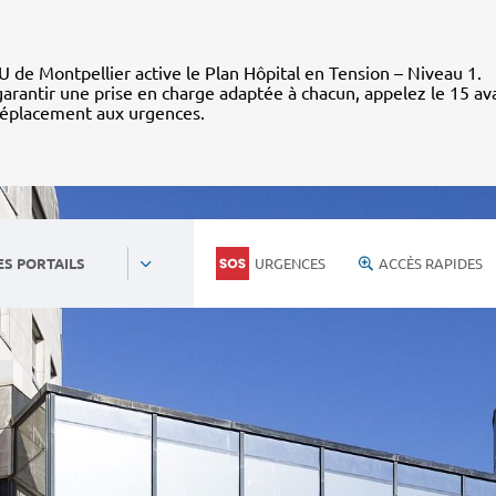
 de Montpellier active le Plan Hôpital en Tension – Niveau 1.
arantir une prise en charge adaptée à chacun, appelez le 15 av
déplacement aux urgences.
URGENCES
ACCÈS RAPIDES
ES PORTAILS