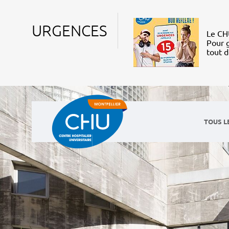
URGENCES
Le CHU
Pour g
tout 
TOUS L