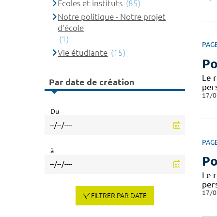
Ecoles et instituts
(85)
Notre politique - Notre projet
d'école
(1)
PAG
Vie étudiante
(15)
Po
Le 
Par date de création
per
17/0
Du
PAG
à
Po
Le 
per
17/0
FILTRER PAR DATE