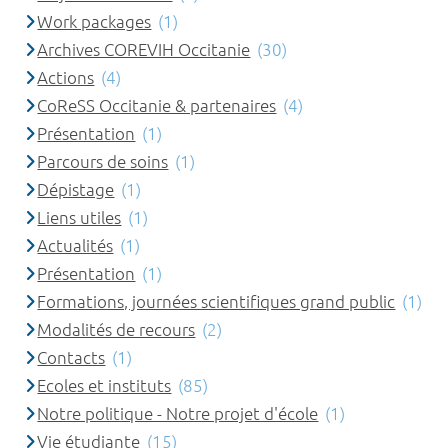
Work packages
(1)
Archives COREVIH Occitanie
(30)
Actions
(4)
CoReSS Occitanie & partenaires
(4)
Présentation
(1)
Parcours de soins
(1)
Dépistage
(1)
Liens utiles
(1)
Actualités
(1)
Présentation
(1)
Formations, journées scientifiques grand public
(1)
Modalités de recours
(2)
Contacts
(1)
Ecoles et instituts
(85)
Notre politique - Notre projet d'école
(1)
Vie étudiante
(15)