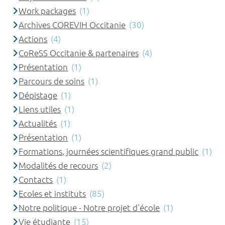
Work packages
(1)
Archives COREVIH Occitanie
(30)
Actions
(4)
CoReSS Occitanie & partenaires
(4)
Présentation
(1)
Parcours de soins
(1)
Dépistage
(1)
Liens utiles
(1)
Actualités
(1)
Présentation
(1)
Formations, journées scientifiques grand public
(1)
Modalités de recours
(2)
Contacts
(1)
Ecoles et instituts
(85)
Notre politique - Notre projet d'école
(1)
Vie étudiante
(15)