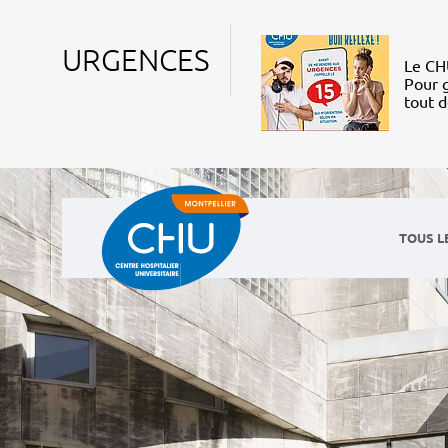
URGENCES
Le CHU
Pour g
tout 
TOUS L