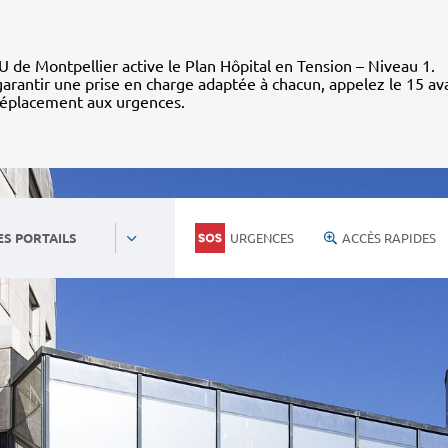
 de Montpellier active le Plan Hôpital en Tension – Niveau 1.
arantir une prise en charge adaptée à chacun, appelez le 15 av
déplacement aux urgences.
URGENCES
ACCÈS RAPIDES
ES PORTAILS