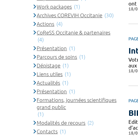
ont 
Work packages
(1)
18/0
Archives COREVIH Occitanie
(30)
Actions
(4)
CoReSS Occitanie & partenaires
PAG
(4)
Présentation
(1)
In
Parcours de soins
(1)
Votr
Dépistage
(1)
aux
18/0
Liens utiles
(1)
Actualités
(1)
Présentation
(1)
Formations, journées scientifiques
PAG
grand public
BI
(1)
Edit
Modalités de recours
(2)
d’ac
Contacts
(1)
18/0