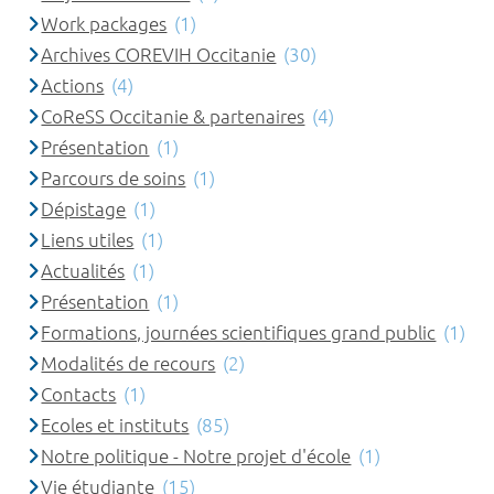
Work packages
(1)
Archives COREVIH Occitanie
(30)
Actions
(4)
CoReSS Occitanie & partenaires
(4)
Présentation
(1)
Parcours de soins
(1)
Dépistage
(1)
Liens utiles
(1)
Actualités
(1)
Présentation
(1)
Formations, journées scientifiques grand public
(1)
Modalités de recours
(2)
Contacts
(1)
Ecoles et instituts
(85)
Notre politique - Notre projet d'école
(1)
Vie étudiante
(15)