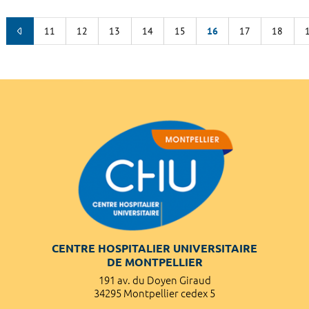
11
12
13
14
15
16
17
18
CENTRE HOSPITALIER UNIVERSITAIRE
DE MONTPELLIER
191 av. du Doyen Giraud
34295 Montpellier cedex 5