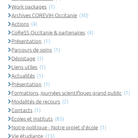
Work packages
(1)
Archives COREVIH Occitanie
(30)
Actions
(4)
CoReSS Occitanie & partenaires
(4)
Présentation
(1)
Parcours de soins
(1)
Dépistage
(1)
Liens utiles
(1)
Actualités
(1)
Présentation
(1)
Formations, journées scientifiques grand public
(1)
Modalités de recours
(2)
Contacts
(1)
Ecoles et instituts
(85)
Notre politique - Notre projet d'école
(1)
Vie étudiante
(15)