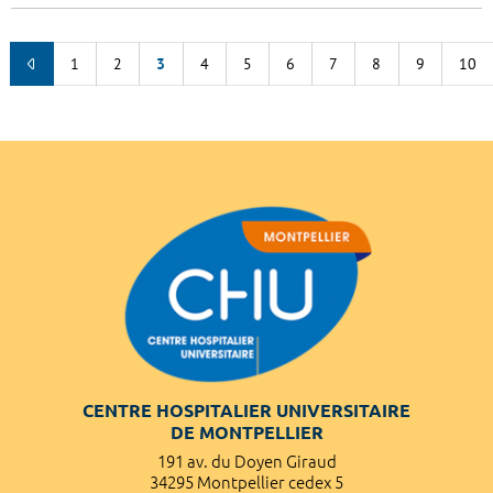
1
2
3
4
5
6
7
8
9
10
CENTRE HOSPITALIER UNIVERSITAIRE
DE MONTPELLIER
191 av. du Doyen Giraud
34295 Montpellier cedex 5