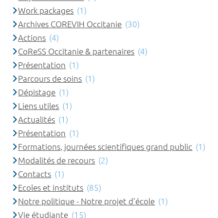
Work packages
(1)
Archives COREVIH Occitanie
(30)
Actions
(4)
CoReSS Occitanie & partenaires
(4)
Présentation
(1)
Parcours de soins
(1)
Dépistage
(1)
Liens utiles
(1)
Actualités
(1)
Présentation
(1)
Formations, journées scientifiques grand public
(1)
Modalités de recours
(2)
Contacts
(1)
Ecoles et instituts
(85)
Notre politique - Notre projet d'école
(1)
Vie étudiante
(15)