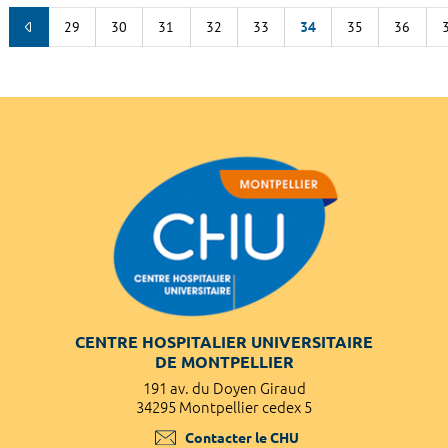
29
30
31
32
33
34
35
36
CENTRE HOSPITALIER UNIVERSITAIRE
DE MONTPELLIER
191 av. du Doyen Giraud
34295 Montpellier cedex 5
Contacter le CHU