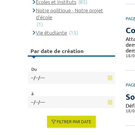
Ecoles et instituts
(85)
Notre politique - Notre projet
d'école
PAG
(1)
Co
Vie étudiante
(15)
Att
dem
dem
Par date de création
18/0
Du
PAG
à
So
Déf
18/0
FILTRER PAR DATE