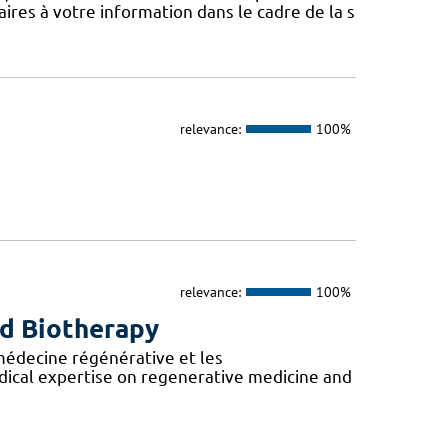
ires à votre information dans le cadre de la s
relevance:
100%
relevance:
100%
nd Biotherapy
 médecine régénérative et les
ical expertise on regenerative medicine and