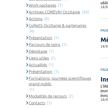
obl
Work packages
(1)
18/0
Archives COREVIH Occitanie
(30)
Actions
(4)
CoReSS Occitanie & partenaires
PAG
(4)
Présentation
(1)
Mé
Parcours de soins
(1)
18/0
Dépistage
(1)
Liens utiles
(1)
Actualités
(1)
PAG
Présentation
(1)
In
Formations, journées scientifiques
grand public
L'I
(1)
imm
inn
Modalités de recours
(2)
18/0
Contacts
(1)