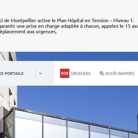
 de Montpellier active le Plan Hôpital en Tension – Niveau 1.
arantir une prise en charge adaptée à chacun, appelez le 15 av
déplacement aux urgences.
URGENCES
ACCÈS RAPIDES
ES PORTAILS