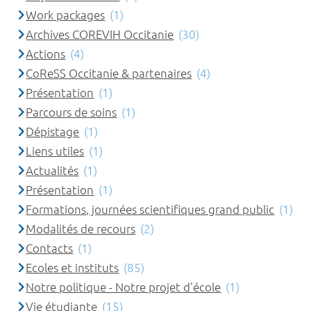
Work packages
(1)
Archives COREVIH Occitanie
(30)
Actions
(4)
CoReSS Occitanie & partenaires
(4)
Présentation
(1)
Parcours de soins
(1)
Dépistage
(1)
Liens utiles
(1)
Actualités
(1)
Présentation
(1)
Formations, journées scientifiques grand public
(1)
Modalités de recours
(2)
Contacts
(1)
Ecoles et instituts
(85)
Notre politique - Notre projet d'école
(1)
Vie étudiante
(15)