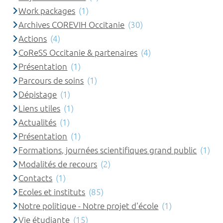
Work packages
(1)
Archives COREVIH Occitanie
(30)
Actions
(4)
CoReSS Occitanie & partenaires
(4)
Présentation
(1)
Parcours de soins
(1)
Dépistage
(1)
Liens utiles
(1)
Actualités
(1)
Présentation
(1)
Formations, journées scientifiques grand public
(1)
Modalités de recours
(2)
Contacts
(1)
Ecoles et instituts
(85)
Notre politique - Notre projet d'école
(1)
Vie étudiante
(15)