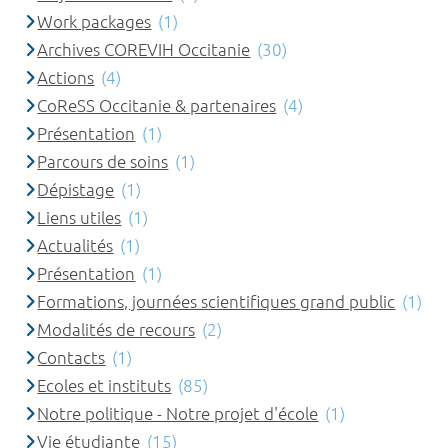
Work packages
(1)
Archives COREVIH Occitanie
(30)
Actions
(4)
CoReSS Occitanie & partenaires
(4)
Présentation
(1)
Parcours de soins
(1)
Dépistage
(1)
Liens utiles
(1)
Actualités
(1)
Présentation
(1)
Formations, journées scientifiques grand public
(1)
Modalités de recours
(2)
Contacts
(1)
Ecoles et instituts
(85)
Notre politique - Notre projet d'école
(1)
Vie étudiante
(15)