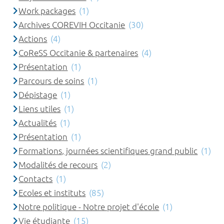
Work packages
(1)
Archives COREVIH Occitanie
(30)
Actions
(4)
CoReSS Occitanie & partenaires
(4)
Présentation
(1)
Parcours de soins
(1)
Dépistage
(1)
Liens utiles
(1)
Actualités
(1)
Présentation
(1)
Formations, journées scientifiques grand public
(1)
Modalités de recours
(2)
Contacts
(1)
Ecoles et instituts
(85)
Notre politique - Notre projet d'école
(1)
Vie étudiante
(15)