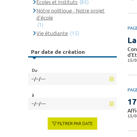
Ecoles et instituts
(85)
Notre politique - Notre projet
d'école
(1)
PAG
Vie étudiante
(15)
La
Con
Par date de création
d'Et
15/0
Du
PAG
à
17
Affi
15/0
FILTRER PAR DATE