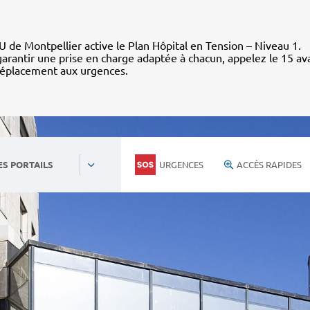
 de Montpellier active le Plan Hôpital en Tension – Niveau 1.
arantir une prise en charge adaptée à chacun, appelez le 15 av
déplacement aux urgences.
URGENCES
ACCÈS RAPIDES
ES PORTAILS