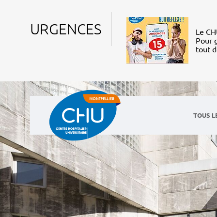
URGENCES
Le CHU
Pour g
tout 
TOUS L