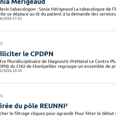
nia Mérigeaud
ecin tabacologue : Sonia Mérigeaud La tabacologue de l'ELS
lle se déplace au lit du patient à la demande des services
4/2026 17:15
ES
lliciter le CPDPN
re Pluridisciplinaire de Diagnostic PréNatal Le Centre Plu
DPN) du CHU de Montpellier regroupe un ensemble de pro
2/2026 15:25
ES
irée du pôle REUNNI²
cher le filtrage cliquez pour agrandir Pour fêter le début 