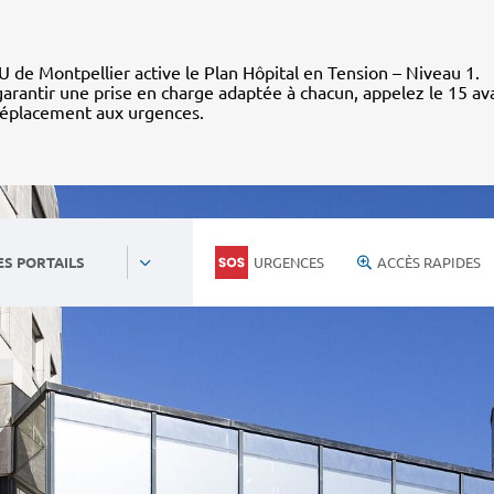
 de Montpellier active le Plan Hôpital en Tension – Niveau 1.
arantir une prise en charge adaptée à chacun, appelez le 15 av
déplacement aux urgences.
URGENCES
ACCÈS RAPIDES
ES PORTAILS