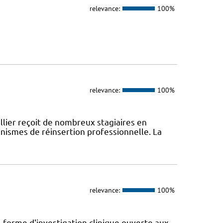
relevance:
100%
relevance:
100%
lier reçoit de nombreux stagiaires en
anismes de réinsertion professionnelle. La
relevance:
100%
-forme d'investigation clinique ouverte aux