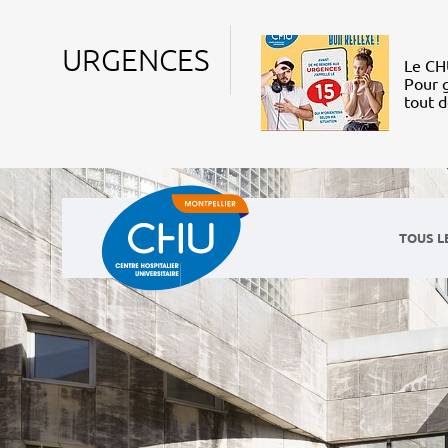
URGENCES
Le CHU
Pour g
tout 
TOUS L