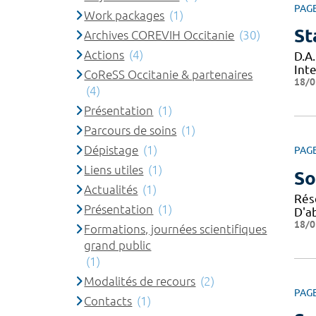
PAG
Work packages
(1)
St
Archives COREVIH Occitanie
(30)
Actions
(4)
D.A.
Inte
CoReSS Occitanie & partenaires
18/0
(4)
Présentation
(1)
Parcours de soins
(1)
Dépistage
(1)
PAG
Liens utiles
(1)
So
Actualités
(1)
Rés
Présentation
(1)
D'ab
18/0
Formations, journées scientifiques
grand public
(1)
Modalités de recours
(2)
PAG
Contacts
(1)