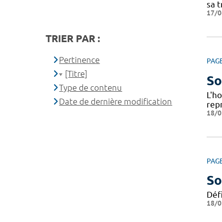
sa t
17/0
TRIER PAR :
Pertinence
PAG
[Titre]
So
Type de contenu
L'h
Date de dernière modification
repr
18/0
PAG
So
Déf
18/0