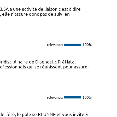
A a une activité de liaison c'est à dire
, elle n'assure donc pas de suivi en
relevance:
100%
ridisciplinaire de Diagnostic PréNatal
fessionnels qui se réunissent pour assurer
relevance:
100%
de l’été, le pôle se REUNNI² et vous invite à