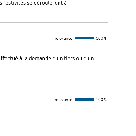
s festivités se dérouleront à
relevance:
100%
effectué à la demande d'un tiers ou d’un
relevance:
100%