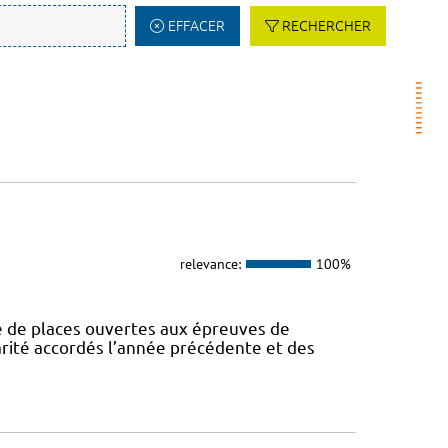
EFFACER
RECHERCHER
relevance:
100%
de places ouvertes aux épreuves de
larité accordés l’année précédente et des