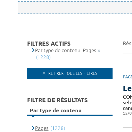
FILTRES ACTIFS
Rés
Par type de contenu: Pages
(1228)
RETIRER TOUS LES FILTRES
PAG
Le
CON
FILTRE DE RÉSULTATS
sél
can
Par type de contenu
15/0
Pages
(1228)