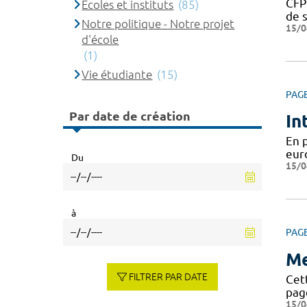
CFP
Ecoles et instituts
(85)
de s
Notre politique - Notre projet
15/0
d'école
(1)
Vie étudiante
(15)
PAG
Par date de création
In
En 
eur
Du
15/0
à
PAG
Me
FILTRER PAR DATE
Cett
page
15/0