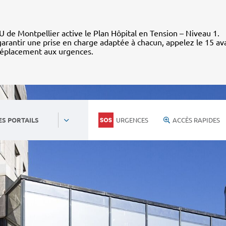
 de Montpellier active le Plan Hôpital en Tension – Niveau 1.
arantir une prise en charge adaptée à chacun, appelez le 15 av
déplacement aux urgences.
URGENCES
ACCÈS RAPIDES
ES PORTAILS