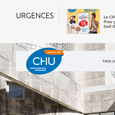
URGENCES
Le CHU
Pour g
tout 
TOUS L