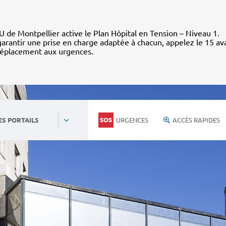
 de Montpellier active le Plan Hôpital en Tension – Niveau 1.
arantir une prise en charge adaptée à chacun, appelez le 15 av
déplacement aux urgences.
URGENCES
ACCÈS RAPIDES
ES PORTAILS