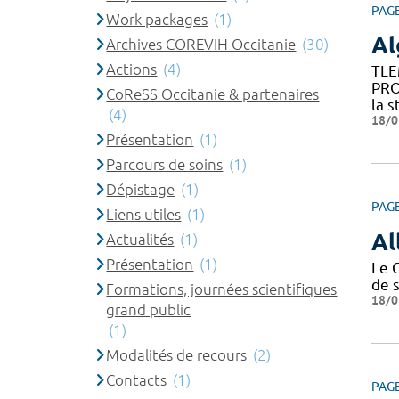
PAG
Work packages
(1)
Al
Archives COREVIH Occitanie
(30)
Actions
(4)
TLE
PRO
CoReSS Occitanie & partenaires
la s
(4)
18/0
Présentation
(1)
Parcours de soins
(1)
Dépistage
(1)
PAG
Liens utiles
(1)
Al
Actualités
(1)
Présentation
(1)
Le 
de 
Formations, journées scientifiques
18/0
grand public
(1)
Modalités de recours
(2)
Contacts
(1)
PAG