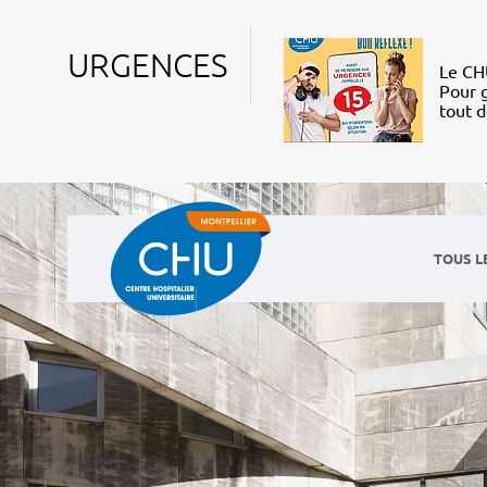
URGENCES
Le CHU
Pour g
tout 
TOUS L