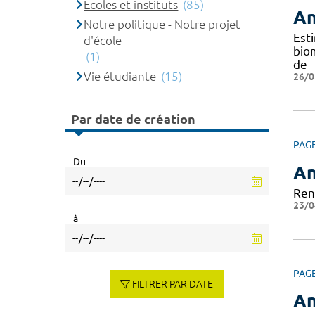
Ecoles et instituts
(85)
An
Notre politique - Notre projet
Est
d'école
bio
(1)
de
Vie étudiante
(15)
26/0
Par date de création
PAG
Du
An
Ren
23/0
à
PAG
FILTRER PAR DATE
An