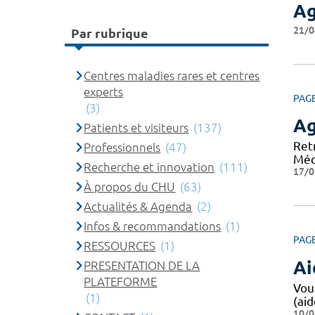
Ag
21/0
Par rubrique
Centres maladies rares et centres
experts
PAG
(3)
A
Patients et visiteurs
(137)
Ret
Professionnels
(47)
Méd
Recherche et innovation
(111)
17/0
À propos du CHU
(63)
Actualités & Agenda
(2)
Infos & recommandations
(1)
PAG
RESSOURCES
(1)
Ai
PRESENTATION DE LA
PLATEFORME
Vou
(1)
(aid
10/0