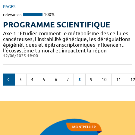
PAGES
relevance:
100%
PROGRAMME SCIENTIFIQUE
Axe 1 : Etudier comment le métabolisme des cellules
cancéreuses, l'instabilité génétique, les dérégulations
épigénétiques et épitranscriptomiques influencent
l'écosystème tumoral et impactent la répon
12/06/2025 19:00
3
4
5
6
7
8
9
10
11
1