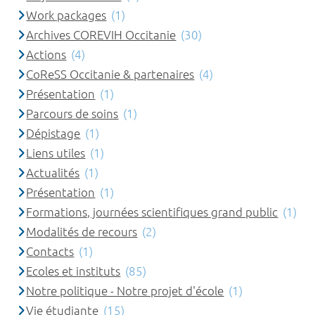
Work packages
(1)
Archives COREVIH Occitanie
(30)
Actions
(4)
CoReSS Occitanie & partenaires
(4)
Présentation
(1)
Parcours de soins
(1)
Dépistage
(1)
Liens utiles
(1)
Actualités
(1)
Présentation
(1)
Formations, journées scientifiques grand public
(1)
Modalités de recours
(2)
Contacts
(1)
Ecoles et instituts
(85)
Notre politique - Notre projet d'école
(1)
Vie étudiante
(15)