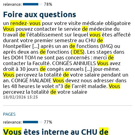
relevance:
78%
Foire aux questions
un
rendez
-
vous
pour votre visite médicale obligatoire
Vous
pouvez contacter le service
de
médecine du
travail
de
l'établissement sur lequel
vous
êtes affecté
durant votre premier semestre au CHU
de
Montpellier [...] après un an
de
fonctions (IMG) ou
après deux ans
de
fonctions (
DES
). Les stages dans
les DOM TOM ne sont pas concernés : merci
de
contacter la Faculté. CONGÉS ANNUELS
Vous
avez
droit à 30 jours
de
congés annuels [...] jour-même.
Vous
percevez la totalité
de
votre salaire pendant un
an. CONGÉ MALADIE
Vous
devez nous adresser dans
les 48 heures le volet n°3
de
l'arrêt maladie.
Vous
percevez la totalité
de
votre salaire
18/02/2026 15:25
PAGES
relevance:
77%
Vous
êtes interne au CHU
de