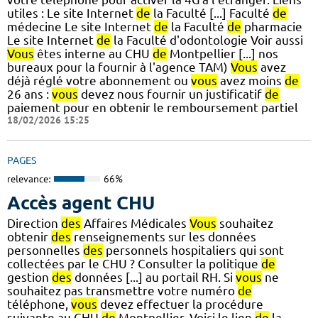
utiles : Le site Internet
de
la Faculté [...] Faculté
de
médecine Le site Internet
de
la Faculté
de
pharmacie
Le site Internet
de
la Faculté d'odontologie Voir aussi
Vous
êtes interne au CHU
de
Montpellier [...] nos
bureaux pour la fournir à l'agence TAM)
Vous
avez
déjà réglé votre abonnement ou
vous
avez moins
de
26 ans :
vous
devez nous fournir un justificatif
de
paiement pour en obtenir le remboursement partiel
18/02/2026 15:25
PAGES
relevance:
66%
Accès agent CHU
Direction
des
Affaires Médicales
Vous
souhaitez
obtenir
des
renseignements sur les données
personnelles
des
personnels hospitaliers qui sont
collectées par le CHU ? Consulter la politique
de
gestion
des
données [...] au portail RH. Si
vous
ne
souhaitez pas transmettre votre numéro
de
téléphone,
vous
devez effectuer la procédure
suivante au CHU
de
Montpellier. Voici le lien
de
la