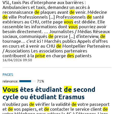
VSL, taxis Pas d'interphone aux barrières :
Ambulanciers et taxis, demandez un accès à
reconnaissance
de
plaques avant
de
venir. Médecine
de
ville Professionnels [...] Professionnels
de
santé
extérieurs au CHU, cette page
vous
est dédiée. Elle
rassemble les informations dont
vous
pourriez avoir
besoin directement. … Journalistes / Médias Réseaux
sociaux, communiqués
de
presse [...] d'interview,
de
tournage… c'est ici ! Marchés publics Appels d'offres
en cours et à venir au CHU
de
Montpellier Partenaires
/ Associations Les associations partenaires
contribuent à la
prise
en charge
des
patients
16/04/2026 09:50
PAGES
relevance:
71%
Vous
êtes étudiant
de
second
cycle ou étudiant Erasmus
n'oubliez pas
de
vérifier la validité
de
votre passeport
et
de
vos papiers, et
de
contacter le service client
de
votre téléphone pour activer la 4G à l'étranger. Liens