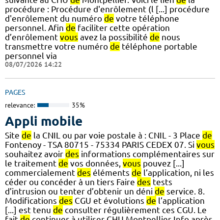
procédure : Procédure d'enrôlement (l [...] procédure
d'enrôlement du numéro
de
votre téléphone
personnel. Afin
de
faciliter cette opération
d’enrôlement
vous
avez la possibilité
de
nous
transmettre votre numéro
de
téléphone portable
personnel via
08/07/2026 14:22
PAGES
relevance:
35%
Appli mobile
Site
de
la CNIL ou par voie postale à : CNIL - 3 Place
de
Fontenoy - TSA 80715 - 75334 PARIS CEDEX 07. Si
vous
souhaitez avoir
des
informations complémentaires sur
le traitement
de
vos données,
vous
pouvez [...]
commercialement
des
éléments
de
l’application, ni les
céder ou concéder à un tiers Faire
des
tests
d’intrusion ou tenter d’obtenir un déni
de
service. 8.
Modifications
des
CGU et évolutions
de
l’application
[...] est tenu
de
consulter régulièrement ces CGU. Le
fait
de
continuer à utiliser CHU Montpellier Info après