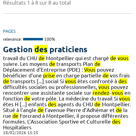
Résultats 1 à 8 sur 8 au total
PAGES
relevance:
100%
Gestion
des
praticiens
travail du CHU
de
Montpellier qui est chargé
de
vous
suivre. Les moyens
de
transports Plan
de
Déplacement d’Entreprise (PDE) :
Vous
pouvez
bénéficier d’une
prise
en charge partielle
de
vos frais
de
transports [...] social Si
vous
êtes confronté à
des
difficultés sociales ou professionnelles,
vous
pouvez
rencontrer une assistante sociale sur
rendez
-
vous
en
fonction
de
votre pôle. La médecine du travail Si
vous
êtes H [...] enfants
des
agents du CHU
de
Montpellier.
Situé à l’angle
de
l’avenue Pierre d’Adhémar et
de
la
rue
de
Forcrand à Montpellier, il propose différentes
formules. L’Association Sportive et Culturelle
des
Hospitaliers
18/02/2026 15:25