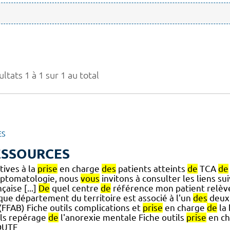
ltats 1 à 1 sur 1 au total
ES
ESSOURCES
tives à la
prise
en charge
des
patients atteints
de
TCA
de
ptomatologie, nous
vous
invitons à consulter les liens sui
çaise [...]
De
quel centre
de
référence mon patient relève-
que département du territoire est associé à l'un
des
deux 
] (FFAB) Fiche outils complications et
prise
en charge
de
la 
ils repérage
de
l'anorexie mentale Fiche outils
prise
en c
OUTE