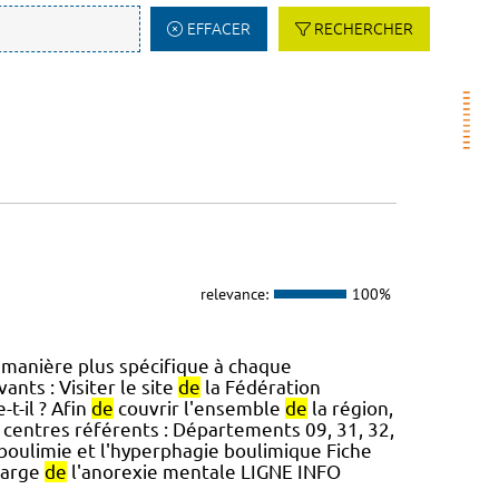
EFFACER
RECHERCHER
relevance:
100%
manière plus spécifique à chaque
vants : Visiter le site
de
la Fédération
t-il ? Afin
de
couvrir l'ensemble
de
la région,
centres référents : Départements 09, 31, 32,
boulimie et l'hyperphagie boulimique Fiche
harge
de
l'anorexie mentale LIGNE INFO