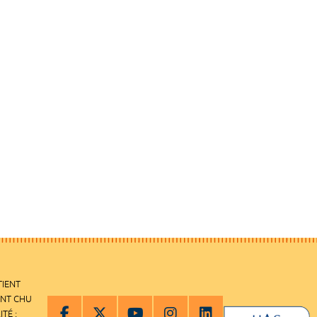
TIENT
ENT CHU
ITÉ :