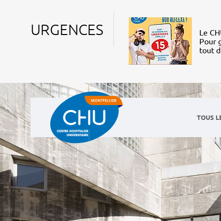
URGENCES
Le CHU
Pour g
tout 
TOUS L