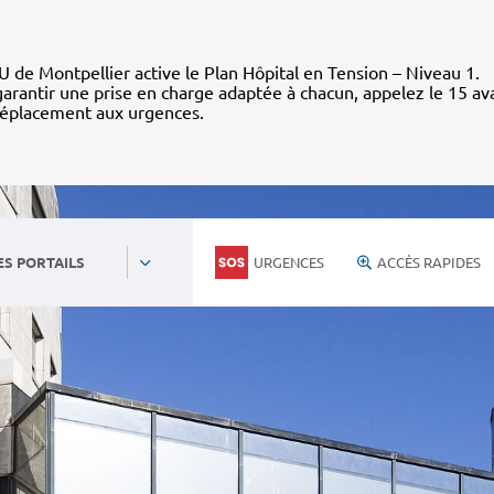
 de Montpellier active le Plan Hôpital en Tension – Niveau 1.
arantir une prise en charge adaptée à chacun, appelez le 15 av
déplacement aux urgences.
URGENCES
ACCÈS RAPIDES
ES PORTAILS