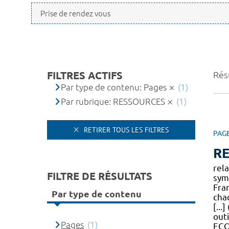
FILTRES ACTIFS
Résu
Par type de contenu: Pages
(1)
Par rubrique: RESSOURCES
(1)
RETIRER TOUS LES FILTRES
PAG
R
rela
FILTRE DE RÉSULTATS
sym
Fran
Par type de contenu
cha
[...
out
Pages
(1)
EC