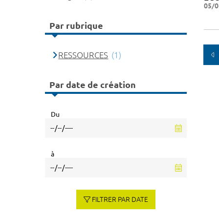
05/0
Par rubrique
RESSOURCES
(1)
Par date de création
Du
à
FILTRER PAR DATE