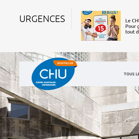
URGENCES
Le CHU
Pour g
tout 
TOUS L