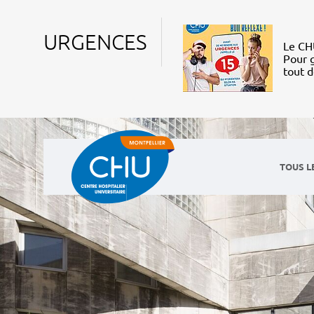
URGENCES
Le CHU
Pour g
tout 
TOUS L