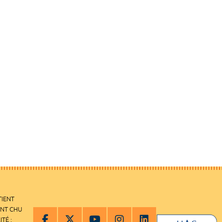
TIENT
ENT CHU
ITÉ :