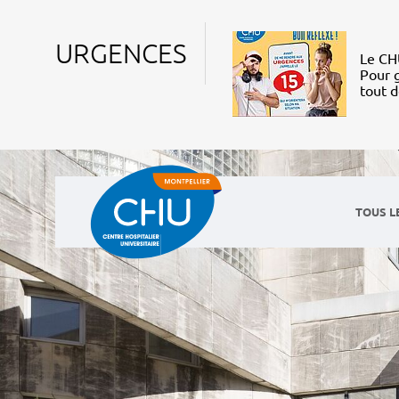
URGENCES
Le CHU
Pour g
tout 
TOUS L