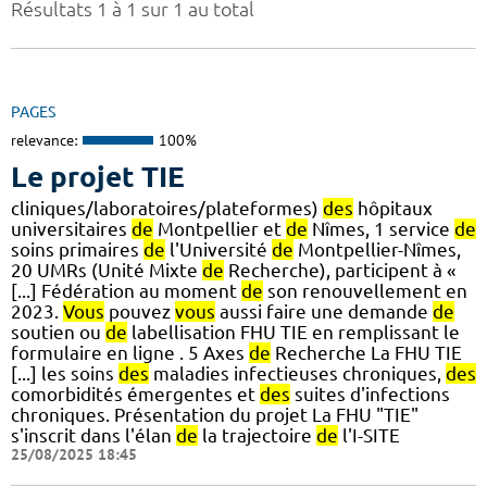
Résultats 1 à 1 sur 1 au total
PAGES
relevance:
100%
Le projet TIE
cliniques/laboratoires/plateformes)
des
hôpitaux
universitaires
de
Montpellier et
de
Nîmes, 1 service
de
soins primaires
de
l'Université
de
Montpellier-Nîmes,
20 UMRs (Unité Mixte
de
Recherche), participent à «
[...] Fédération au moment
de
son renouvellement en
2023.
Vous
pouvez
vous
aussi faire une demande
de
soutien ou
de
labellisation FHU TIE en remplissant le
formulaire en ligne . 5 Axes
de
Recherche La FHU TIE
[...] les soins
des
maladies infectieuses chroniques,
des
comorbidités émergentes et
des
suites d'infections
chroniques. Présentation du projet La FHU "TIE"
s'inscrit dans l'élan
de
la trajectoire
de
l'I-SITE
25/08/2025 18:45