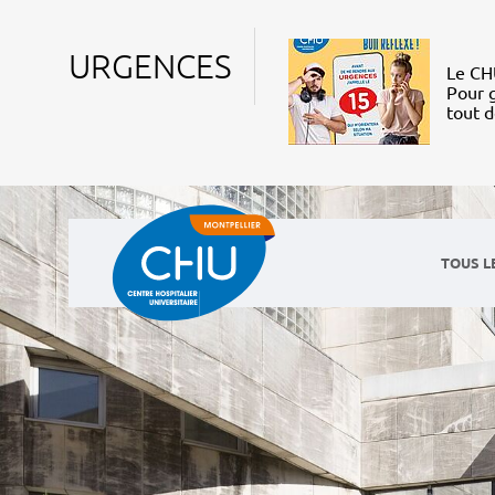
URGENCES
Le CHU
Pour g
tout 
TOUS L