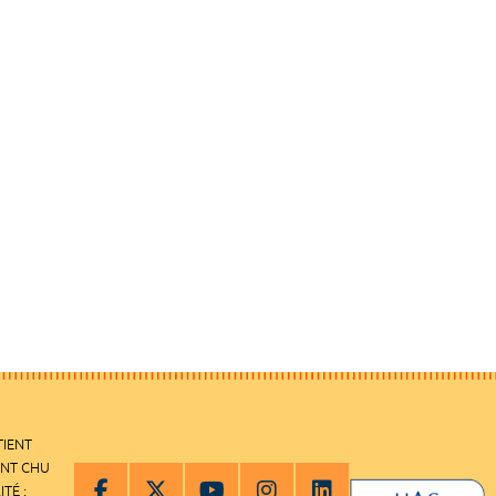
TIENT
ENT CHU
ITÉ :