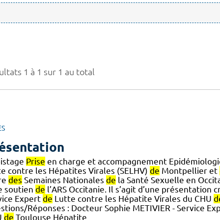
ltats 1 à 1 sur 1 au total
ES
ésentation
istage
Prise
en charge et accompagnement Epidémiologie E
te contre les Hépatites Virales (SELHV)
de
Montpellier et
re
des
Semaines Nationales
de
la Santé Sexuelle en Occita
le soutien
de
l’ARS Occitanie. Il s’agit d’une présentation 
vice Expert
de
Lutte contre les Hépatite Virales du CHU
d
stions/Réponses : Docteur Sophie METIVIER - Service Ex
U
de
Toulouse Hépatite