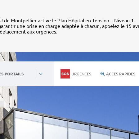
 de Montpellier active le Plan Hôpital en Tension – Niveau 1.
arantir une prise en charge adaptée à chacun, appelez le 15 av
déplacement aux urgences.
URGENCES
ACCÈS RAPIDES
ES PORTAILS