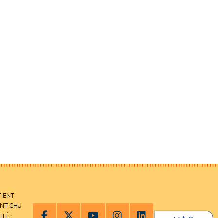
TIENT
ENT CHU
ITÉ :