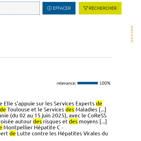
EFFACER
RECHERCHER
relevance:
100%
lle s’appuie sur les Services Experts
de
de
Toulouse et le Services
des
Maladies [...]
nie (du 02 au 15 juin 2025), avec le CoReSS
croisée autour
des
risques et
des
moyens [...]
e
Montpellier Hépatite C -
pert
de
Lutte contre les Hépatites Virales du