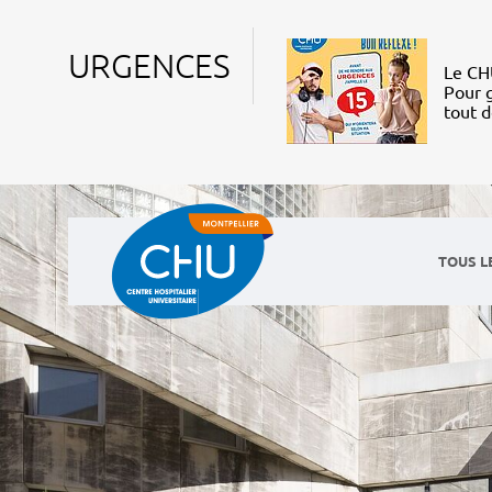
URGENCES
Le CHU
Pour g
tout 
TOUS L