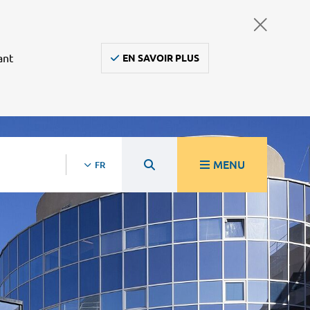
ant
EN SAVOIR PLUS
MENU
FR