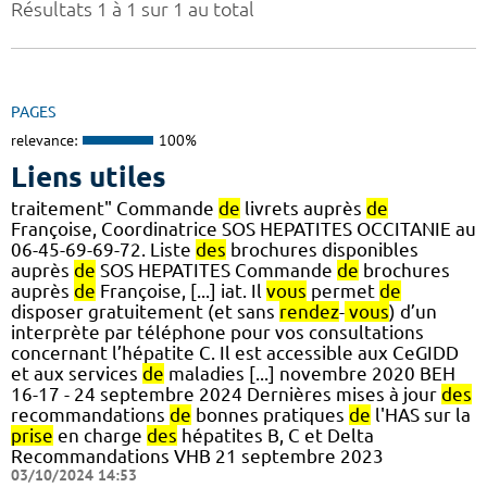
Résultats 1 à 1 sur 1 au total
PAGES
relevance:
100%
Liens utiles
traitement" Commande
de
livrets auprès
de
Françoise, Coordinatrice SOS HEPATITES OCCITANIE au
06-45-69-69-72. Liste
des
brochures disponibles
auprès
de
SOS HEPATITES Commande
de
brochures
auprès
de
Françoise, [...] iat. Il
vous
permet
de
disposer gratuitement (et sans
rendez
-
vous
) d’un
interprète par téléphone pour vos consultations
concernant l’hépatite C. Il est accessible aux CeGIDD
et aux services
de
maladies [...] novembre 2020 BEH
16-17 - 24 septembre 2024 Dernières mises à jour
des
recommandations
de
bonnes pratiques
de
l'HAS sur la
prise
en charge
des
hépatites B, C et Delta
Recommandations VHB 21 septembre 2023
03/10/2024 14:53