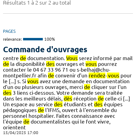
Résultats 1 à 2 sur 2 au total
PAGES
relevance:
100%
Commande d'ouvrages
centre
de
documentation.
Vous
serez informé par mail
de
la disponibilité
des
ouvrages et
vous
pourrez
contacter le 04 67 33 96 71 ou s-belhaj@chu-
montpellier.fr afin
de
convenir d’un
rendez
-
vous
pour
le [...] s. Si
vous
avez une demande en documentation
d’un ou plusieurs ouvrages, merci
de
cliquer sur l'un
des
3 liens ci-dessous. Votre demande sera traitée
dans les meilleurs délais,
dès
réception
de
celle-ci [...]
Un espace au service
des
étudiants et
des
équipes
pédagogiques
de
l'IFMS, ouvert à l'ensemble du
personnel hospitalier. Faites connaissance avec
l'équipe
de
documentalistes qui le font vivre,
orientent
15/04/2025 17:00