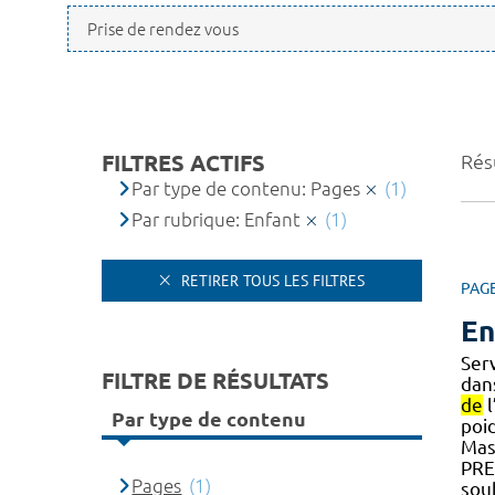
FILTRES ACTIFS
Résu
Par type de contenu: Pages
(1)
Par rubrique: Enfant
(1)
RETIRER TOUS LES FILTRES
PAG
En
Ser
FILTRE DE RÉSULTATS
dan
de
l
Par type de contenu
poid
Mas
PR
Pages
(1)
sou