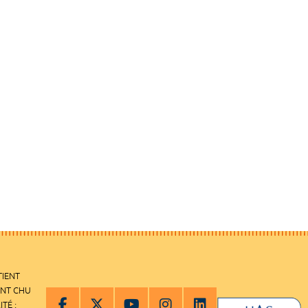
TIENT
ENT CHU
ITÉ :