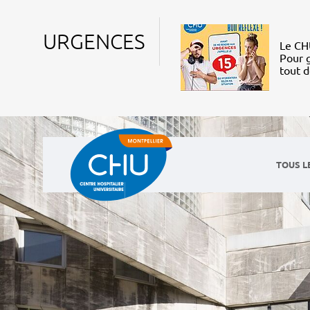
URGENCES
Le CHU
Pour g
tout 
TOUS L