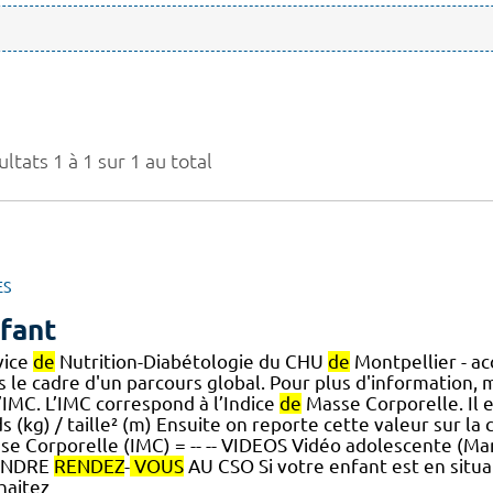
ltats 1 à 1 sur 1 au total
ES
fant
vice
de
Nutrition-Diabétologie du CHU
de
Montpellier - ac
s le cadre d'un parcours global. Pour plus d'information, 
’IMC. L’IMC correspond à l’Indice
de
Masse Corporelle. Il e
s (kg) / taille² (m) Ensuite on reporte cette valeur sur la
se Corporelle (IMC) = -- -- VIDEOS Vidéo adolescente (M
ENDRE
RENDEZ
-
VOUS
AU CSO Si votre enfant est en situ
haitez