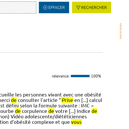
EFFACER
RECHERCHER
relevance:
100%
cueille les personnes vivant avec une obésité
merci
de
consulter l'article “
Prise
en [...] calcul
st défini selon la formule suivante : IMC =
 courbe
de
corpulence
de
votre [...] Indice
de
anon) Vidéo adolescente/diététiciennes
ation d'obésité complexe et que
vous