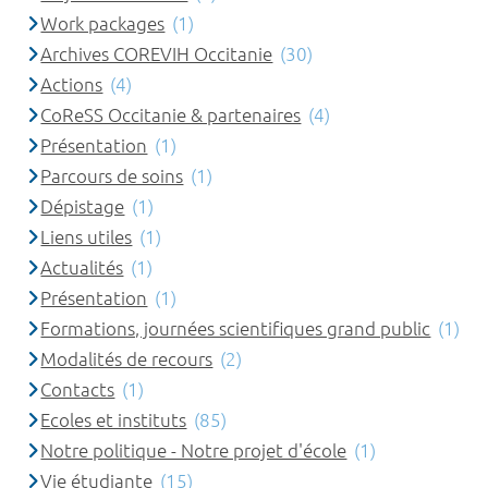
Work packages
(1)
Archives COREVIH Occitanie
(30)
Actions
(4)
CoReSS Occitanie & partenaires
(4)
Présentation
(1)
Parcours de soins
(1)
Dépistage
(1)
Liens utiles
(1)
Actualités
(1)
Présentation
(1)
Formations, journées scientifiques grand public
(1)
Modalités de recours
(2)
Contacts
(1)
Ecoles et instituts
(85)
Notre politique - Notre projet d'école
(1)
Vie étudiante
(15)