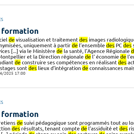
ES
 formation
ciel
de
visualisation et traitement
des
images radiologiqu
nymisées, uniquement à partir
de
l’ensemble
des
PC
des
ices [...] via le Ministère
de
la santé, l’Agence Régionale
d
ontpellier et la Direction régionale
de
l' économie
de
l'e
tudiant
de
construire ses compétences en réalisant
des
act
 stages sont
des
lieux d’intégration
de
connaissances mais
4/2025 17:00
ES
 formation
retiens
de
suivi pédagogique sont programmés tout au l
ction
des
résultats, tenant compte
de
l’assiduité et
des
ri