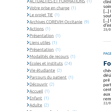
ACTUALITES ET FORMATIONS
(1)
cli
soi
Votre prise en charge
(1)
[..
Le projet TIE
(1)
sou
[...
Archives COREVIH Occitanie
(9)
d'in
Actions
(1)
25/0
Présentation
(1)
Liens utiles
(1)
Présentation
(1)
PAG
Modalités de recours
(1)
Fo
Ecoles et instituts
(24)
Vie étudiante
(2)
chè
dés
Parcours du patient
(1)
pré
Découvrir
(2)
part
cen
Accueil
(1)
aux
Enfant
(1)
rem
22/0
Adulte
(2)