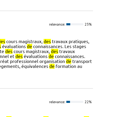
relevance:
23%
des
cours magistraux,
des
travaux pratiques,
s
évaluations
de
connaissances. Les stages
rte
des
cours magistraux,
des
travaux
onnel et
des
évaluations
de
connaissances.
réat professionnel organisation
de
transport
lègements, équivalences
de
formation au
relevance:
22%