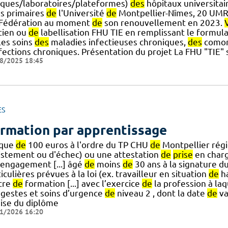
niques/laboratoires/plateformes)
des
hôpitaux universitai
ns primaires
de
l'Université
de
Montpellier-Nîmes, 20 UMR
.] Fédération au moment
de
son renouvellement en 2023.
tien ou
de
labellisation FHU TIE en remplissant le formula
] les soins
des
maladies infectieuses chroniques,
des
comor
fections chroniques. Présentation du projet La FHU "TIE" s
8/2025 18:45
ES
rmation par apprentissage
que
de
100 euros à l'ordre du TP CHU
de
Montpellier rég
istement ou d'échec) ou une attestation
de
prise
en charg
 engagement [...] âgé
de
moins
de
30 ans à la signature d
iculières prévues à la loi (ex. travailleur en situation
de
ha
tre
de
formation [...] avec l’exercice
de
la profession à laqu
 gestes et soins d’urgence
de
niveau 2 , dont la date
de
va
ise du diplôme
1/2026 16:20