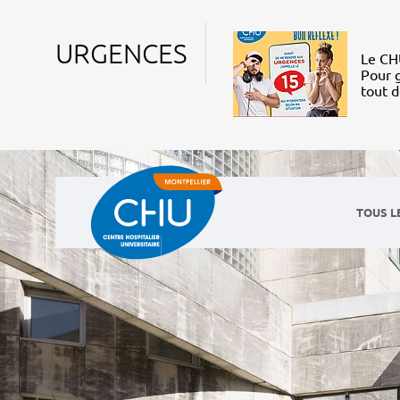
URGENCES
Le CHU
Pour g
tout 
TOUS L