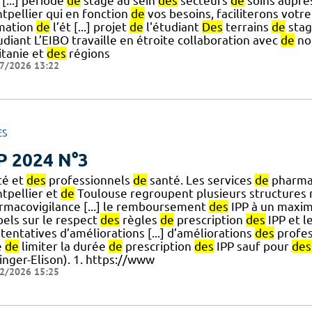
[...] période
de
stage au sein
des
secteurs
de
soins auprè
tpellier qui en fonction
de
vos besoins, faciliterons votr
mation
de
l’ét [...] projet
de
l'étudiant
Des
terrains
de
stag
udiant L’EIBO travaille en étroite collaboration avec
de
no
itanie et
des
régions
7/2026 13:22
ES
P 2024 N°3
té et
des
professionnels
de
santé. Les services
de
pharmac
tpellier et
de
Toulouse regroupent plusieurs structures 
rmacovigilance [...] le remboursement
des
IPP à un max
pels sur le respect
des
règles
de
prescription
des
IPP et 
tentatives d’améliorations [...] d’améliorations
des
profes
e
de
limiter la durée
de
prescription
des
IPP sauf pour
des
inger-Elison). 1. https://www
2/2026 15:25