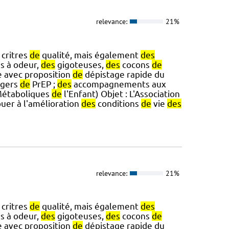
relevance:
21%
critres
de
qualité, mais également
des
s à odeur,
des
gigoteuses,
des
cocons
de
e avec proposition
de
dépistage rapide du
agers
de
PrEP ;
des
accompagnements aux
Métaboliques
de
l'Enfant) Objet : L'Association
buer à l'amélioration
des
conditions
de
vie
des
relevance:
21%
critres
de
qualité, mais également
des
s à odeur,
des
gigoteuses,
des
cocons
de
e avec proposition
de
dépistage rapide du