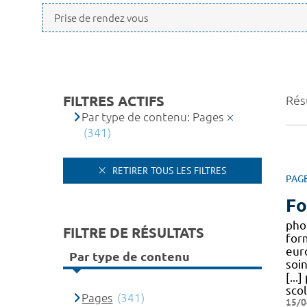
FILTRES ACTIFS
Rés
Par type de contenu: Pages
(341)
RETIRER TOUS LES FILTRES
PAG
Fo
pho
FILTRE DE RÉSULTATS
for
euro
Par type de contenu
soi
[...
sco
Pages
(341)
15/0