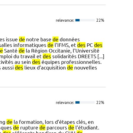
relevance:
22%
es issue
de
notre base
de
données
salles informatiques
de
l’IFMS, et
des
PC
des
e
Santé
de
la Région Occitanie, l’Université
mploi du travail et
des
solidarités DREETS [...]
ivités au sein
des
équipes professionnelles.
 aussi
des
lieux d’acquisition
de
nouvelles
relevance:
22%
ong
de
la formation, lors d’étapes clés, en
sques
de
rupture
de
parcours
de
l’étudiant.