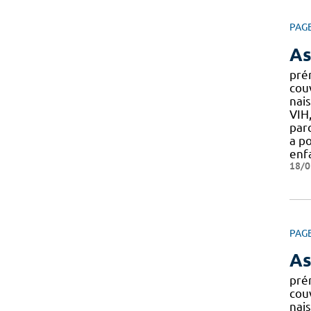
PAG
As
pré
cou
nais
VIH
par
a p
enf
18/0
PAG
As
pré
cou
nais