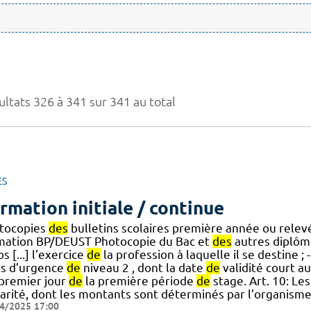
ultats 326 à 341 sur 341 au total
ES
rmation initiale / continue
tocopies
des
bulletins scolaires première année ou rele
mation BP/DEUST Photocopie du Bac et
des
autres diplô
s [...] l’exercice
de
la profession à laquelle il se destine ; 
ns d’urgence
de
niveau 2 , dont la date
de
validité court a
] premier jour
de
la première période
de
stage. Art. 10: Le
larité, dont les montants sont déterminés par l’organism
4/2025 17:00