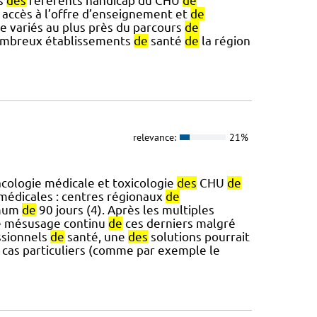
s
des
référents handicap du CHU
de
e accès à l’offre d’enseignement et
de
e variés au plus près du parcours
de
mbreux établissements
de
santé
de
la région
relevance:
21%
ologie médicale et toxicologie
des
CHU
de
médicales : centres régionaux
de
imum
de
90 jours (4). Après les multiples
le mésusage continu
de
ces derniers malgré
sionnels
de
santé, une
des
solutions pourrait
cas particuliers (comme par exemple le