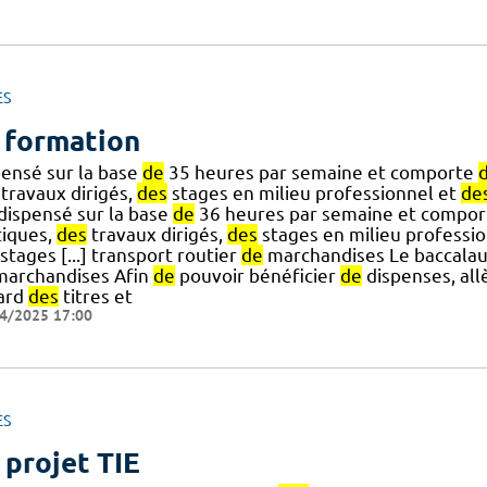
ES
 formation
pensé sur la base
de
35 heures par semaine et comporte
travaux dirigés,
des
stages en milieu professionnel et
de
] dispensé sur la base
de
36 heures par semaine et compo
tiques,
des
travaux dirigés,
des
stages en milieu professi
stages [...] transport routier
de
marchandises Le baccalau
archandises Afin
de
pouvoir bénéficier
de
dispenses, al
ard
des
titres et
4/2025 17:00
ES
 projet TIE