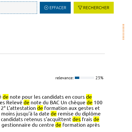
EFFACER
RECHERCHER
relevance:
23%
vé
de
note pour les candidats en cours
de
mes Relevé
de
note du BAC Un chèque
de
100
- 2° L’attestation
de
formation aux gestes et
u moins jusqu’à la date
de
remise du diplôme
s candidats retenus s’acquittent
des
frais
de
e gestionnaire du centre
de
formation après