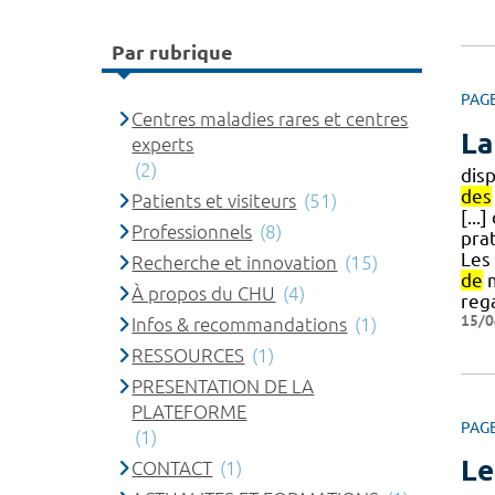
Par rubrique
PAG
Centres maladies rares et centres
La
experts
(2)
dis
des
Patients et visiteurs
(51)
[...
Professionnels
(8)
pra
Les 
Recherche et innovation
(15)
de
m
À propos du CHU
(4)
reg
15/0
Infos & recommandations
(1)
RESSOURCES
(1)
PRESENTATION DE LA
PLATEFORME
PAG
(1)
Le
CONTACT
(1)