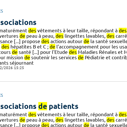
ES
sociations
maturément
des
vêtements à leur taille, répondant à
des
vertures
de
peau à peau,
des
lingettes lavables,
des
carré
sance [...] propose
des
actions autour
de
la santé sexuell
,
des
hépatites B et C ;
de
l’accompagnement pour les us
cours
de
santé [...] pour l'Etude
des
Maladies Rénales et 
our mission
de
soutenir les services
de
Pédiatrie et contri
ants séjournant
2/2026 15:25
ES
sociations
de
patients
maturément
des
vêtements à leur taille, répondant à
des
vertures
de
peau à peau,
des
lingettes lavables,
des
carré
sance [...] propose
des
actions autour
de
la santé sexuell