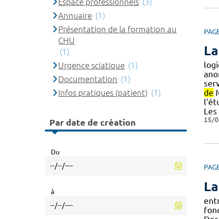
Espace professionnels
(3)
Annuaire
(1)
Présentation de la formation au
PAG
CHU
La
(1)
logi
Urgence sciatique
(1)
ano
Documentation
(1)
serv
Infos pratiques (patient)
(1)
de
M
l’é
Les
15/0
Par date de création
Du
PAG
La
à
ent
fon