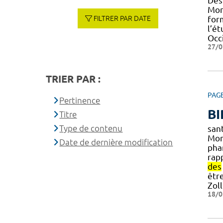
Des 
Mon
FILTRER PAR DATE
for
l’ét
Occ
27/0
TRIER PAR :
PAG
Pertinence
BI
Titre
Type de contenu
san
Mon
Date de dernière modification
pha
rap
des
êtr
Zoll
18/0