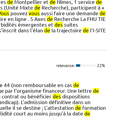
res
de
Montpellier et
de
Nîmes, 1 service
de
s (Unité Mixte
de
Recherche), participent à «
Vous
pouvez
vous
aussi faire une demande
de
ire en ligne . 5 Axes
de
Recherche La FHU TIE
bidités émergentes et
des
suites
'inscrit dans l'élan
de
la trajectoire
de
l'I-SITE
relevance:
22%
ie 44 (non remboursable en cas
de
e par l’organisme financeur. Une lettre
de
u contrat ou bénéficier
des
dispositions
ndicap). L’admission définitive dans un
elle il se destine ; L’attestation
de
formation
lidité court au moins jusqu’à la date
de