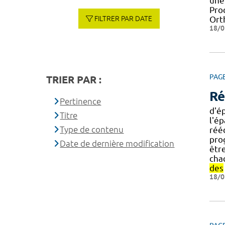
une 
Pro
FILTRER PAR DATE
Ort
18/0
PAG
TRIER PAR :
Ré
Pertinence
d'é
Titre
l'ép
Type de contenu
réé
pro
Date de dernière modification
être
cha
des
18/0