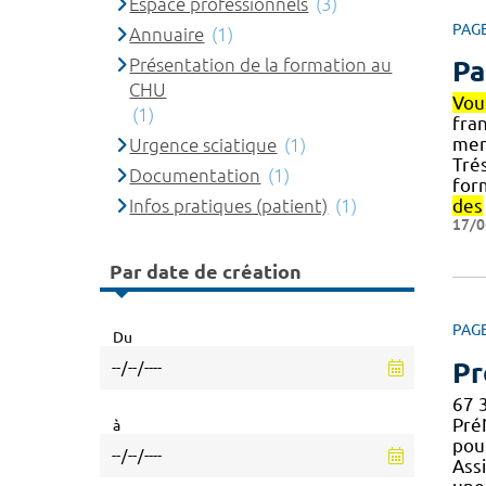
Espace professionnels
(3)
PAG
Annuaire
(1)
Présentation de la formation au
Pa
CHU
Vou
(1)
fran
me
Urgence sciatique
(1)
Tré
Documentation
(1)
form
Infos pratiques (patient)
(1)
des
17/0
Par date de création
PAG
Du
Pr
67 3
Pré
à
pour
Ass