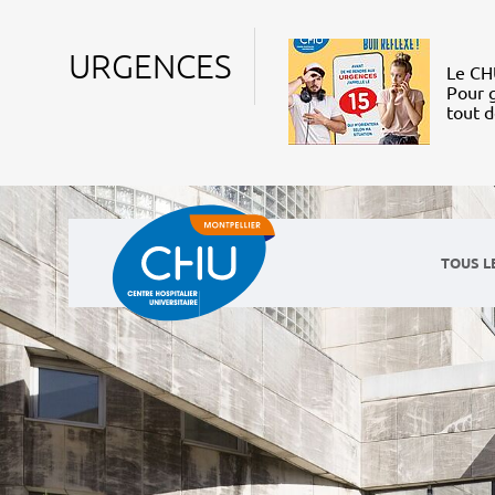
URGENCES
Le CHU
Pour g
tout 
TOUS L