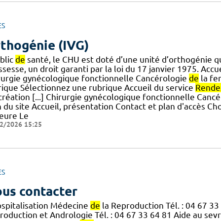
ES
thogénie (IVG)
blic
de
santé, le CHU est doté d’une unité d’orthogénie qu
sesse, un droit garanti par la loi du 17 janvier 1975. Accu
rurgie gynécologique fonctionnelle Cancérologie
de
la fe
rique Sélectionnez une rubrique Accueil du service
Rende
création [...] Chirurgie gynécologique fonctionnelle Canc
 du site Accueil, présentation Contact et plan d'accès Ch
eure Le
2/2026 15:25
ES
us contacter
ospitalisation Médecine
de
la Reproduction Tél. : 04 67 3
roduction et Andrologie Tél. : 04 67 33 64 81 Aide au sev