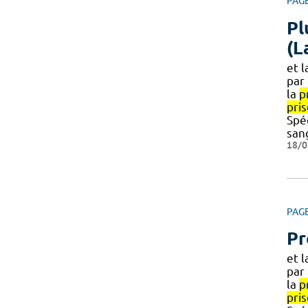
PAG
Pl
(L
et l
par
la
p
pris
Spéc
san
18/0
PAG
Pr
et l
par
la
p
pris