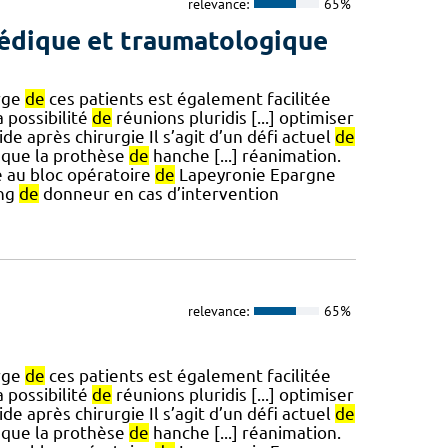
relevance:
65%
pédique et traumatologique
rge
de
ces patients est également facilitée
a possibilité
de
réunions pluridis [...] optimiser
de après chirurgie Il s’agit d’un défi actuel
de
e que la prothèse
de
hanche [...] réanimation.
 au bloc opératoire
de
Lapeyronie Epargne
ng
de
donneur en cas d’intervention
relevance:
65%
rge
de
ces patients est également facilitée
a possibilité
de
réunions pluridis [...] optimiser
de après chirurgie Il s’agit d’un défi actuel
de
e que la prothèse
de
hanche [...] réanimation.