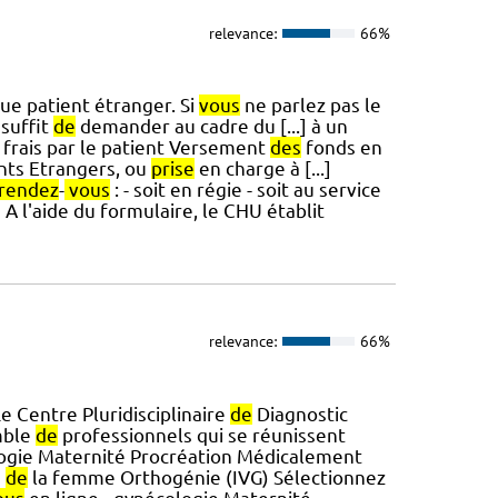
relevance:
66%
ue patient étranger. Si
vous
ne parlez pas le
 suffit
de
demander au cadre du [...] à un
frais par le patient Versement
des
fonds en
nts Etrangers, ou
prise
en charge à [...]
rendez
-
vous
: - soit en régie - soit au service
 A l'aide du formulaire, le CHU établit
relevance:
66%
e Centre Pluridisciplinaire
de
Diagnostic
mble
de
professionnels qui se réunissent
logie Maternité Procréation Médicalement
e
de
la femme Orthogénie (IVG) Sélectionnez