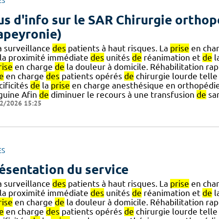
ES
us d'info sur le SAR Chirurgie ortho
apeyronie)
a surveillance
des
patients à haut risques. La
prise
en cha
 la proximité immédiate
des
unités
de
réanimation et
de
l
rise
en charge
de
la douleur à domicile. Réhabilitation rapi
e
en charge
des
patients opérés
de
chirurgie lourde tell
ificités
de
la
prise
en charge anesthésique en orthopédie
guine Afin
de
diminuer le recours à une transfusion
de
sa
2/2026 15:25
ES
ésentation du service
a surveillance
des
patients à haut risques. La
prise
en cha
 la proximité immédiate
des
unités
de
réanimation et
de
l
rise
en charge
de
la douleur à domicile. Réhabilitation rapi
e
en charge
des
patients opérés
de
chirurgie lourde tell