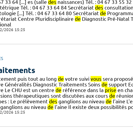
7 33 64 [...] es (salle
des
naissances) Tél. : 04 67 33 55 32
étrique Tél. : 04 67 33 64 84 Secrétariat
des
consultation
ologie [...] Tél. : 04 67 33 64 80 Secrétariat
de
Programma
étariat Centre Pluridisciplinaire
de
Diagnostic Pré-Natal T
ional
2/2026 15:25
ES
aitements
itement puis tout au long
de
votre suivi
vous
sera proposé 
ve Généralités Diagnostic Traitements Soins
de
support E
ve Le CHU est un centre
de
référence dans la
prise
en ch
isions thérapeutiques sont discutées aux cours
de
réunio
pes : Le prélèvement
des
ganglions au niveau
de
l’aine L
ganglions au niveau
de
l’aine Il existe deux possibilités p
2/2026 15:25