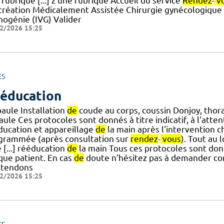
rubrique [...] z une rubrique Accueil du service
Rendez
-
v
création Médicalement Assistée Chirurgie gynécologique
hogénie (IVG) Valider
2/2026 15:25
ES
éducation
paule Installation
de
coude au corps, coussin Donjoy, thor
aule Ces protocoles sont donnés à titre indicatif, à l'atte
ducation et appareillage
de
la main après l'intervention 
grammée (après consultation sur
rendez
-
vous
). Tout au 
 [...] rééducation
de
la main Tous ces protocoles sont donn
que patient. En cas
de
doute n’hésitez pas à demander con
tendons
2/2026 15:25