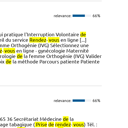
relevance:
66%
i pratique l'Interruption Volontaire
de
eil du service
Rendez
-
vous
en ligne [...]
mme Orthogénie (IVG) Sélectionnez une
z
-
vous
en ligne - gynécologie Maternité
érologie
de
la femme Orthogénie (IVG) Valider
oix
de
la méthode Parcours patiente Patiente
relevance:
66%
3 65 36 Secrétariat Médecine
de
la
rage tabagique (
Prise
de
rendez
-
vous
) Tél. :