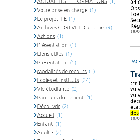
ACTUALITES ET FORMATIONS
(1)
04 6
Obst
Votre prise en charge
(1)
Foet
Le projet TIE
(1)
Secr
Rég
Archives COREVIH Occitanie
(9)
18/0
Actions
(1)
Présentation
(1)
Liens utiles
(1)
PAG
Présentation
(1)
Modalités de recours
(1)
Tr
Ecoles et instituts
(24)
tra
Vie étudiante
(2)
vul
vul
Parcours du patient
(1)
déc
Découvrir
(2)
éta
des
Accueil
(1)
18/0
Enfant
(1)
Adulte
(2)