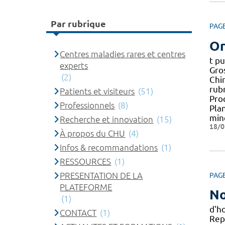
Par rubrique
PAG
Or
Centres maladies rares et centres
t pu
experts
Gros
(2)
Chi
rub
Patients et visiteurs
(51)
Pro
Professionnels
(8)
Plan
min
Recherche et innovation
(15)
18/0
À propos du CHU
(4)
Infos & recommandations
(1)
RESSOURCES
(1)
PRESENTATION DE LA
PAG
PLATEFORME
No
(1)
d'h
CONTACT
(1)
Rep