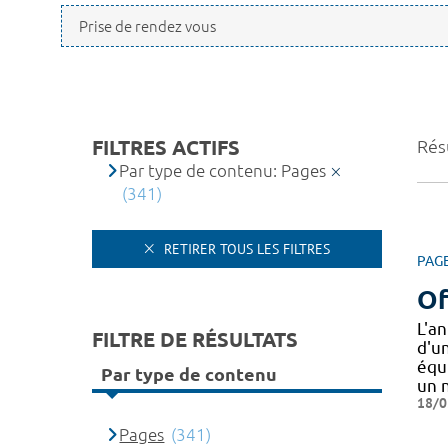
FILTRES ACTIFS
Résu
Par type de contenu: Pages
(341)
RETIRER TOUS LES FILTRES
PAG
Of
L'a
FILTRE DE RÉSULTATS
d'un
équ
Par type de contenu
un
18/0
Pages
(341)