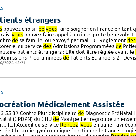
ES
tients étrangers
s
pouvez choisir
de
vous
faire soigner en France en tant q
çais,
vous
pouvez faire appel à un interprète bénévole. Il
mbre
de
sa famille, ou envoyé par mail. 3 - Règlement
des
sorerie, au service
des
Admissions Programmées
de
Patie
ulaire patients étrangers : Elle doit être réglée avant le
Admissions Programmées
de
Patients Etrangers 2 - Devis
6/2026 18:21
ES
ocréation Médicalement Assistée
3 55 32 Centre Pluridisciplinaire
de
Diagnostic PréNatal L
Natal (CPDPN) du CHU
de
Montpellier regroupe un ense
… [...] Accueil du service
Rendez
-
vous
en ligne - gynéco
istée Chirurgie gynécologique fonctionnelle Cancérologi