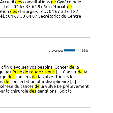
 Accueil
des
consultations
de
Gynécologie
s Tél. : 04 67 33 64 97 Secrétariat
de
tion
des
chirurgies Tél. : 04 67 33 64 22
él. : 04 67 33 64 87 Secrétariat du Centre
relevance:
66%
afin d’évaluer vos besoins. Cancer
de
la
quipe/
Prise
de
rendez
-
vous
[...] Cancer
de
la
arge
des
cancers
de
la vulve. Toutes les
ns
de
concertation pluridisciplinaire [...]
'exérèse du cancer
de
la vulve Le prélèvement
our la chirurgie
des
ganglions : Soit la