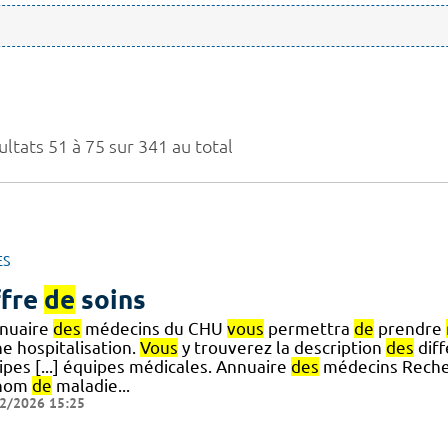
ltats 51 à 75 sur 341 au total
ES
fre
de
soins
nnuaire
des
médecins du CHU
vous
permettra
de
prendre
e hospitalisation.
Vous
y trouverez la description
des
diff
ipes [...] équipes médicales. Annuaire
des
médecins Recher
 nom
de
maladie...
2/2026 15:25