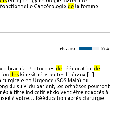
ous
en ligne - gynécologie Maternité
 fonctionnelle Cancérologie
de
la femme
relevance:
65%
aco brachial Protocoles
de
rééducation
de
ntion
des
kinésithérapeutes libéraux [...]
chirurgicale en Urgence (SOS Main) ou
long du suivi du patient, les orthèses pourront
és à titre indicatif et doivent être adaptés à
seil à votre… Rééducation après chirurgie