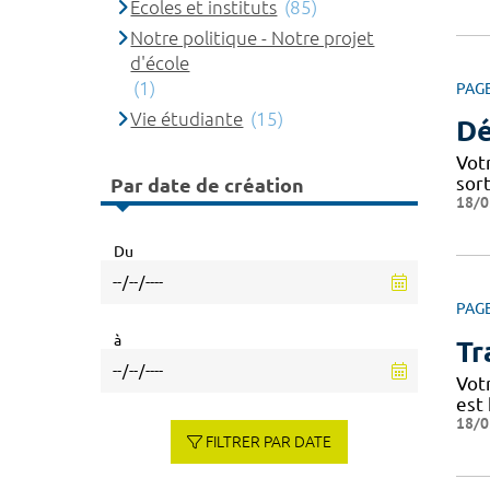
Ecoles et instituts
(85)
Notre politique - Notre projet
d'école
(1)
PAG
Vie étudiante
(15)
Dé
Votr
sor
Par date de création
18/0
Du
PAG
à
Tr
Vot
est 
18/0
FILTRER PAR DATE