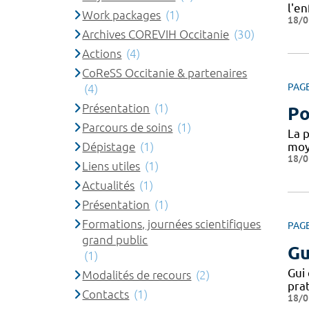
l'en
Work packages
(1)
18/0
Archives COREVIH Occitanie
(30)
Actions
(4)
CoReSS Occitanie & partenaires
PAG
(4)
Présentation
(1)
Po
Parcours de soins
(1)
La 
Dépistage
(1)
moy
18/0
Liens utiles
(1)
Actualités
(1)
Présentation
(1)
Formations, journées scientifiques
PAG
grand public
Gu
(1)
Gui 
Modalités de recours
(2)
pra
Contacts
(1)
18/0