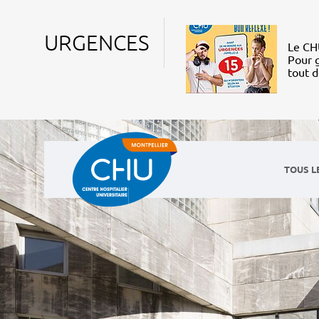
URGENCES
Le CHU
Pour g
tout 
TOUS L