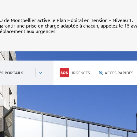
 de Montpellier active le Plan Hôpital en Tension – Niveau 1.
arantir une prise en charge adaptée à chacun, appelez le 15 av
déplacement aux urgences.
URGENCES
ACCÈS RAPIDES
ES PORTAILS