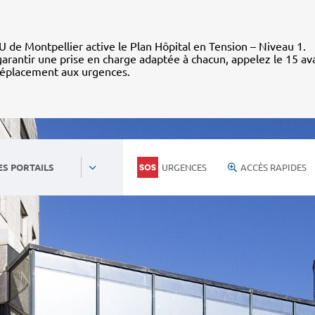
 de Montpellier active le Plan Hôpital en Tension – Niveau 1.
arantir une prise en charge adaptée à chacun, appelez le 15 av
déplacement aux urgences.
URGENCES
ACCÈS RAPIDES
ES PORTAILS