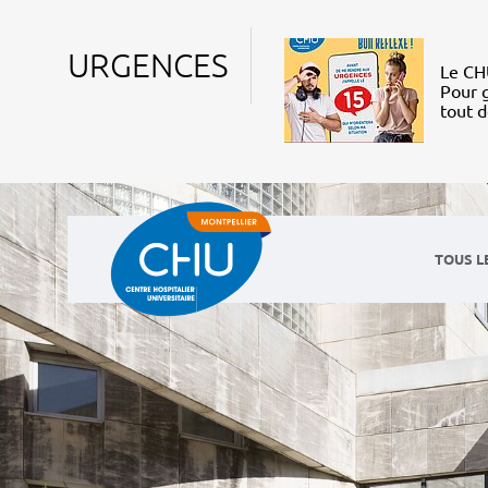
URGENCES
Le CHU
Pour g
tout 
TOUS L