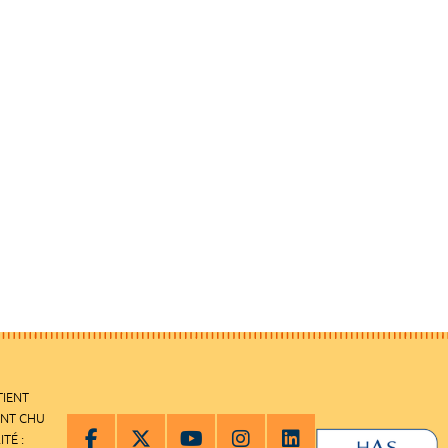
TIENT
ENT CHU
ITÉ :