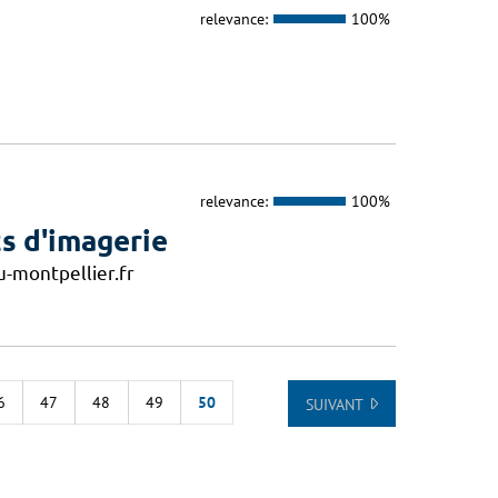
relevance:
100%
relevance:
100%
s d'imagerie
-montpellier.fr
6
47
48
49
50
SUIVANT