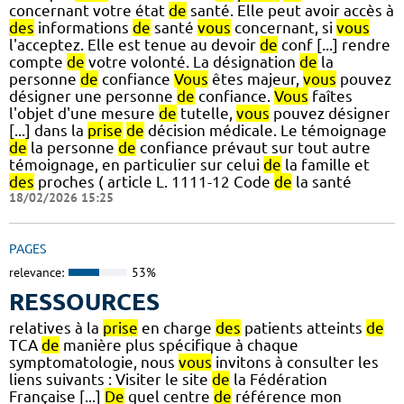
concernant votre état
de
santé. Elle peut avoir accès à
des
informations
de
santé
vous
concernant, si
vous
l'acceptez. Elle est tenue au devoir
de
conf [...] rendre
compte
de
votre volonté. La désignation
de
la
personne
de
confiance
Vous
êtes majeur,
vous
pouvez
désigner une personne
de
confiance.
Vous
faîtes
l'objet d'une mesure
de
tutelle,
vous
pouvez désigner
[...] dans la
prise
de
décision médicale. Le témoignage
de
la personne
de
confiance prévaut sur tout autre
témoignage, en particulier sur celui
de
la famille et
des
proches ( article L. 1111-12 Code
de
la santé
18/02/2026 15:25
PAGES
relevance:
53%
RESSOURCES
relatives à la
prise
en charge
des
patients atteints
de
TCA
de
manière plus spécifique à chaque
symptomatologie, nous
vous
invitons à consulter les
liens suivants : Visiter le site
de
la Fédération
Française [...]
De
quel centre
de
référence mon