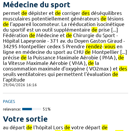
Médecine du sport
permet
de
dépister et
de
corriger
des
déséquilibres
musculaires potentiellement générateurs
de
lésions
de
l’appareil locomoteur. La rééducation isocinétique
du sportif est un outil supplémentaire
de
prise [...]
Fédération
de
Médecine et
de
Chirurgie du Sport -
Hôpital Lapeyronie - 371 av. du Doyen Gaston Giraud -
34295 Montpellier cedex 5 Prendre
rendez
-
vous
en
ligne en médecine du sport au CHU
de
Montpellier [...]
précise
de
la Puissance Maximale Aérobie ( PMA ),
de
la Vitesse Maximale Aérobie ( VMA ),
de
la
consommation maximale d’oxygène ( VO2max ) et
des
seuils ventilatoires qui permettent l’évaluation
de
l’aptitude
29/04/2026 16:16
PAGES
relevance:
51%
Votre sortie
au départ
de
l'hôpital Lors
de
votre départ
de