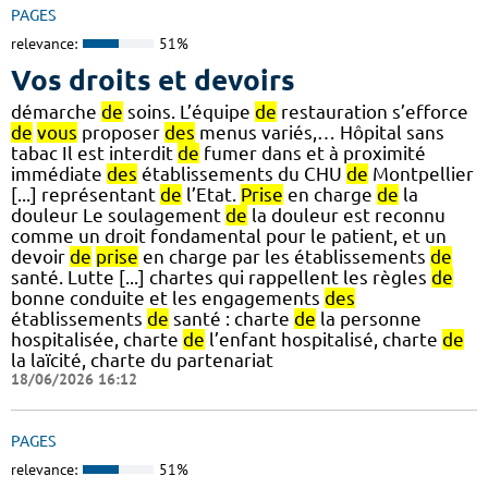
PAGES
relevance:
51%
Vos droits et devoirs
démarche
de
soins. L’équipe
de
restauration s’efforce
de
vous
proposer
des
menus variés,… Hôpital sans
tabac Il est interdit
de
fumer dans et à proximité
immédiate
des
établissements du CHU
de
Montpellier
[...] représentant
de
l’Etat.
Prise
en charge
de
la
douleur Le soulagement
de
la douleur est reconnu
comme un droit fondamental pour le patient, et un
devoir
de
prise
en charge par les établissements
de
santé. Lutte [...] chartes qui rappellent les règles
de
bonne conduite et les engagements
des
établissements
de
santé : charte
de
la personne
hospitalisée, charte
de
l’enfant hospitalisé, charte
de
la laïcité, charte du partenariat
18/06/2026 16:12
PAGES
relevance:
51%