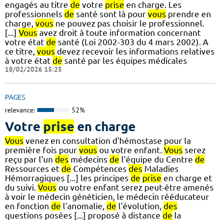
engagés au titre
de
votre
prise
en charge. Les
professionnels
de
santé sont là pour
vous
prendre en
charge,
vous
ne pouvez pas choisir le professionnel.
[...]
Vous
avez droit à toute information concernant
votre état
de
santé (Loi 2002-303 du 4 mars 2002). A
ce titre,
vous
devez recevoir les informations relatives
à votre état
de
santé par les équipes médicales
18/02/2026 15:25
PAGES
relevance:
52%
Votre
prise
en charge
Vous
venez en consultation d'hémostase pour la
première fois pour
vous
ou votre enfant.
Vous
serez
reçu par l'un
des
médecins
de
l'équipe du Centre
de
Ressources et
de
Compétences
des
Maladies
Hémorragiques [...] les principes
de
prise
en charge et
du suivi.
Vous
ou votre enfant serez peut-être amenés
à voir le médecin généticien, le médecin rééducateur
en fonction
de
l'anomalie,
de
l'évolution,
des
questions posées [...] proposé à distance
de
la