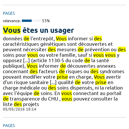
PAGES
relevance:
53%
Vous
êtes un usager
données
de
l’entrepôt,
Vous
informer si
des
caractéristiques génétiques sont découvertes et
peuvent nécessiter
des
mesures
de
prévention ou
des
soins pour
vous
ou votre famille, sauf si
vous
vous
y
opposez [...] (article 1130-5 du code
de
la santé
publique),
Vous
informer
de
découvertes annexes
concernant
des
facteurs
de
risques ou
des
syndromes
pouvant modifier votre
prise
en charge,
Vous
avertir
d’un risque sanitaire [...] qualité
de
votre
prise
en
charge médicale ou
des
soins dispensés, ni la relation
avec l’équipe
de
soins. En
vous
connectant au portail
de
transparence du CHU ,
vous
pouvez consulter la
liste
des
projets
05/05/2026 18:14
PAGES