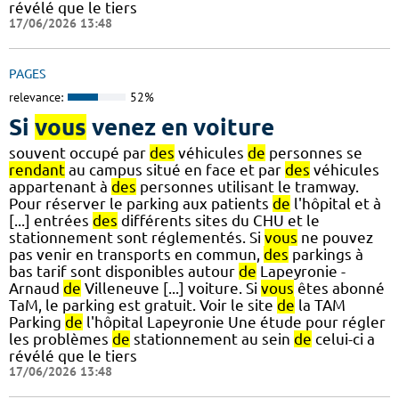
révélé que le tiers
17/06/2026 13:48
PAGES
relevance:
52%
Si
vous
venez en voiture
souvent occupé par
des
véhicules
de
personnes se
rendant
au campus situé en face et par
des
véhicules
appartenant à
des
personnes utilisant le tramway.
Pour réserver le parking aux patients
de
l'hôpital et à
[...] entrées
des
différents sites du CHU et le
stationnement sont réglementés. Si
vous
ne pouvez
pas venir en transports en commun,
des
parkings à
bas tarif sont disponibles autour
de
Lapeyronie -
Arnaud
de
Villeneuve [...] voiture. Si
vous
êtes abonné
TaM, le parking est gratuit. Voir le site
de
la TAM
Parking
de
l'hôpital Lapeyronie Une étude pour régler
les problèmes
de
stationnement au sein
de
celui-ci a
révélé que le tiers
17/06/2026 13:48