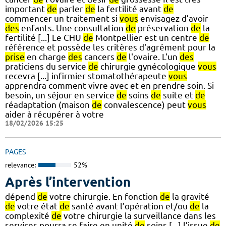
important
de
parler
de
la fertilité avant
de
commencer un traitement si
vous
envisagez d’avoir
des
enfants. Une consultation
de
préservation
de
la
fertilité [...] Le CHU
de
Montpellier est un centre
de
référence et possède les critères d'agrément pour la
prise
en charge
des
cancers
de
l'ovaire. L'un
des
praticiens du service
de
chirurgie gynécologique
vous
recevra [...] infirmier stomatothérapeute
vous
apprendra comment vivre avec et en prendre soin. Si
besoin, un séjour en service
de
soins
de
suite et
de
réadaptation (maison
de
convalescence) peut
vous
aider à récupérer à votre
18/02/2026 15:25
PAGES
relevance:
52%
Après l’intervention
dépend
de
votre chirurgie. En fonction
de
la gravité
de
votre état
de
santé avant l’opération et/ou
de
la
complexité
de
votre chirurgie la surveillance dans les
services pourra se faire en unité
de
soins [...] l’issue
de