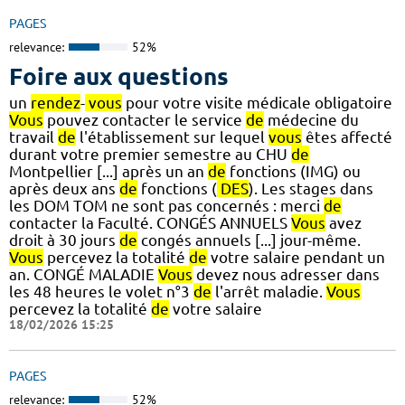
PAGES
relevance:
52%
Foire aux questions
un
rendez
-
vous
pour votre visite médicale obligatoire
Vous
pouvez contacter le service
de
médecine du
travail
de
l'établissement sur lequel
vous
êtes affecté
durant votre premier semestre au CHU
de
Montpellier [...] après un an
de
fonctions (IMG) ou
après deux ans
de
fonctions (
DES
). Les stages dans
les DOM TOM ne sont pas concernés : merci
de
contacter la Faculté. CONGÉS ANNUELS
Vous
avez
droit à 30 jours
de
congés annuels [...] jour-même.
Vous
percevez la totalité
de
votre salaire pendant un
an. CONGÉ MALADIE
Vous
devez nous adresser dans
les 48 heures le volet n°3
de
l'arrêt maladie.
Vous
percevez la totalité
de
votre salaire
18/02/2026 15:25
PAGES
relevance:
52%