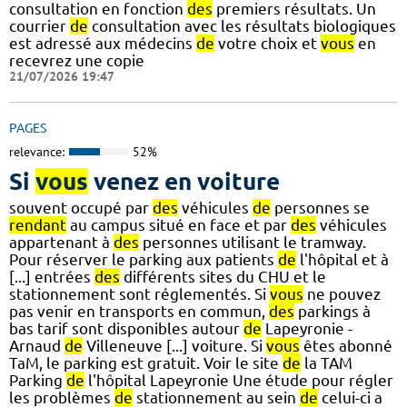
consultation en fonction
des
premiers résultats. Un
courrier
de
consultation avec les résultats biologiques
est adressé aux médecins
de
votre choix et
vous
en
recevrez une copie
21/07/2026 19:47
PAGES
relevance:
52%
Si
vous
venez en voiture
souvent occupé par
des
véhicules
de
personnes se
rendant
au campus situé en face et par
des
véhicules
appartenant à
des
personnes utilisant le tramway.
Pour réserver le parking aux patients
de
l'hôpital et à
[...] entrées
des
différents sites du CHU et le
stationnement sont réglementés. Si
vous
ne pouvez
pas venir en transports en commun,
des
parkings à
bas tarif sont disponibles autour
de
Lapeyronie -
Arnaud
de
Villeneuve [...] voiture. Si
vous
êtes abonné
TaM, le parking est gratuit. Voir le site
de
la TAM
Parking
de
l'hôpital Lapeyronie Une étude pour régler
les problèmes
de
stationnement au sein
de
celui-ci a