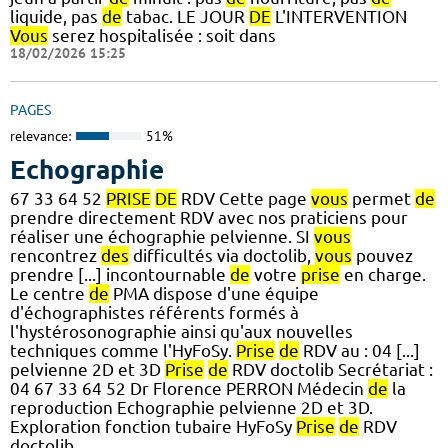
liquide, pas
de
tabac. LE JOUR
DE
L'INTERVENTION
Vous
serez hospitalisée : soit dans
18/02/2026 15:25
PAGES
relevance:
51%
Echographie
67 33 64 52
PRISE
DE
RDV Cette page
vous
permet
de
prendre directement RDV avec nos praticiens pour
réaliser une échographie pelvienne. SI
vous
rencontrez
des
difficultés via doctolib,
vous
pouvez
prendre [...] incontournable
de
votre
prise
en charge.
Le centre
de
PMA dispose d'une équipe
d'échographistes référents formés à
l'hystérosonographie ainsi qu'aux nouvelles
techniques comme l'HyFoSy.
Prise
de
RDV au : 04 [...]
pelvienne 2D et 3D
Prise
de
RDV doctolib Secrétariat :
04 67 33 64 52 Dr Florence PERRON Médecin
de
la
reproduction Echographie pelvienne 2D et 3D.
Exploration fonction tubaire HyFoSy
Prise
de
RDV
doctolib