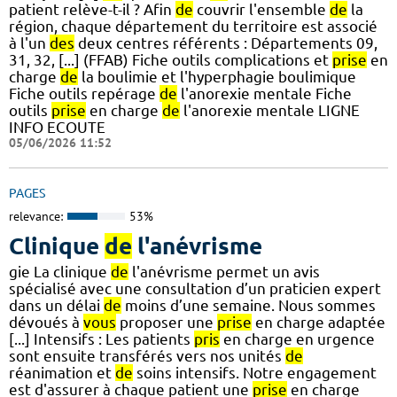
patient relève-t-il ? Afin
de
couvrir l'ensemble
de
la
région, chaque département du territoire est associé
à l'un
des
deux centres référents : Départements 09,
31, 32, [...] (FFAB) Fiche outils complications et
prise
en
charge
de
la boulimie et l'hyperphagie boulimique
Fiche outils repérage
de
l'anorexie mentale Fiche
outils
prise
en charge
de
l'anorexie mentale LIGNE
INFO ECOUTE
05/06/2026 11:52
PAGES
relevance:
53%
Clinique
de
l'anévrisme
gie La clinique
de
l'anévrisme permet un avis
spécialisé avec une consultation d’un praticien expert
dans un délai
de
moins d’une semaine. Nous sommes
dévoués à
vous
proposer une
prise
en charge adaptée
[...] Intensifs : Les patients
pris
en charge en urgence
sont ensuite transférés vers nos unités
de
réanimation et
de
soins intensifs. Notre engagement
est d'assurer à chaque patient une
prise
en charge