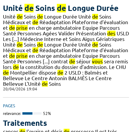
Unité
de
Soins
de
Longue Durée
Unité
de
Soins
de
Longue Durée Unité
de
Soins
Médicaux et
de
Réadaptation Plateforme d’évaluation
et
de
prise
en charge ambulatoire Equipe Parcours
Santé Personnes Agées Valider Présentation
des
USLD
Les [...] Médecine Interne et Soins Aigus Gériatriques
Unité
de
Soins
de
Longue Durée Unité
de
Soins
Médicaux et
de
Réadaptation Plateforme d’évaluation
et
de
prise
en charge ambulatoire Equipe Parcours
Santé Personnes [...] contrat
de
séjour
vous
sera remis
lors
de
la constitution du dossier d’admission. Le CHU
de
Montpellier dispose
de
2 USLD : Balmès et
Bellevue Le Centre Antonin BALMÈS Le Centre
Bellevue L'Unité
de
Soins
20/04/2026 19:04
PAGES
relevance:
52%
Traitements
cancer
de
l'ovaire et désir
de
grossesse Il est très