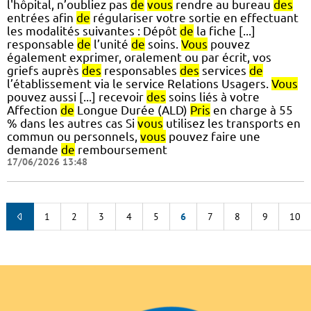
l'hôpital, n’oubliez pas
de
vous
rendre au bureau
des
entrées afin
de
régulariser votre sortie en effectuant
les modalités suivantes : Dépôt
de
la fiche [...]
responsable
de
l’unité
de
soins.
Vous
pouvez
également exprimer, oralement ou par écrit, vos
griefs auprès
des
responsables
des
services
de
l’établissement via le service Relations Usagers.
Vous
pouvez aussi [...] recevoir
des
soins liés à votre
Affection
de
Longue Durée (ALD)
Pris
en charge à 55
% dans les autres cas Si
vous
utilisez les transports en
commun ou personnels,
vous
pouvez faire une
demande
de
remboursement
17/06/2026 13:48
1
2
3
4
5
6
7
8
9
10