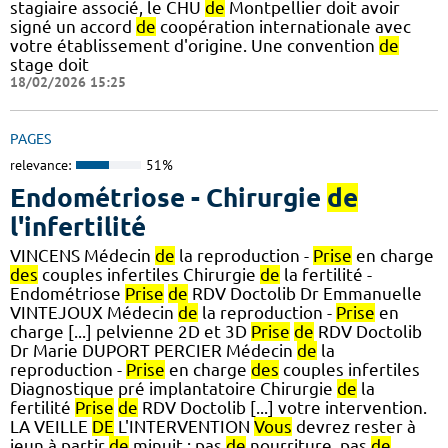
stagiaire associé, le CHU
de
Montpellier doit avoir
signé un accord
de
coopération internationale avec
votre établissement d'origine. Une convention
de
stage doit
18/02/2026 15:25
PAGES
relevance:
51%
Endométriose - Chirurgie
de
l'infertilité
VINCENS Médecin
de
la reproduction -
Prise
en charge
des
couples infertiles Chirurgie
de
la fertilité -
Endométriose
Prise
de
RDV Doctolib Dr Emmanuelle
VINTEJOUX Médecin
de
la reproduction -
Prise
en
charge [...] pelvienne 2D et 3D
Prise
de
RDV Doctolib
Dr Marie DUPORT PERCIER Médecin
de
la
reproduction -
Prise
en charge
des
couples infertiles
Diagnostique pré implantatoire Chirurgie
de
la
fertilité
Prise
de
RDV Doctolib [...] votre intervention.
LA VEILLE
DE
L'INTERVENTION
Vous
devrez rester à
jeun à partir
de
minuit : pas
de
nourriture, pas
de