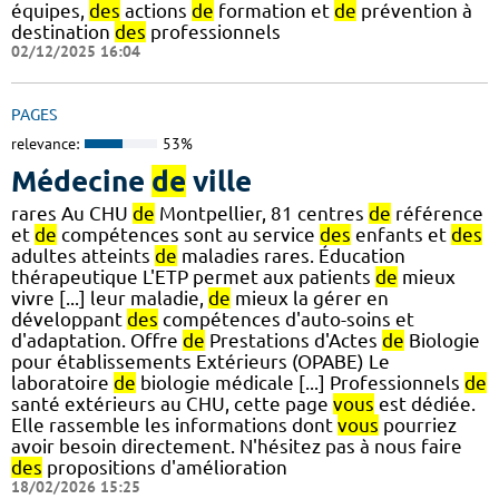
équipes,
des
actions
de
formation et
de
prévention à
destination
des
professionnels
02/12/2025 16:04
PAGES
relevance:
53%
Médecine
de
ville
rares Au CHU
de
Montpellier, 81 centres
de
référence
et
de
compétences sont au service
des
enfants et
des
adultes atteints
de
maladies rares. Éducation
thérapeutique L'ETP permet aux patients
de
mieux
vivre [...] leur maladie,
de
mieux la gérer en
développant
des
compétences d'auto-soins et
d'adaptation. Offre
de
Prestations d'Actes
de
Biologie
pour établissements Extérieurs (OPABE) Le
laboratoire
de
biologie médicale [...] Professionnels
de
santé extérieurs au CHU, cette page
vous
est dédiée.
Elle rassemble les informations dont
vous
pourriez
avoir besoin directement. N'hésitez pas à nous faire
des
propositions d'amélioration
18/02/2026 15:25