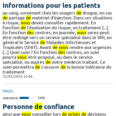
Informations pour les patients
au sang, survenant chez les usagers
de
drogue, en cas
de
partage
de
matériel d’injection. Dans ces situations
à risque,
vous
devez consulter rapidement. En
fonction
de
l’évaluation du risque, un traitement [...]
En fonction
des
centres, en journée,
vous
serez peut-
être redirigé vers un service spécialisé dans le VIH, en
général le Service
de
Maladies Infectieuses et
Tropicales (SMIT). Avant
de
vous
rendre aux urgences
[...] Quel suivi ? En fonction
des
centres, un suivi
pourra
vous
être proposé, ou dans le service
spécialisé, ou auprès
de
votre médecin traitant. Ce
suivi permettra
de
s’assurer
de
la bonne tolérance du
traitement
22/03/2024 11:06
PAGES
relevance:
54%
Personne
de
confiance
ainsi que
vous
conseiller lors
de
prises
de
décisions