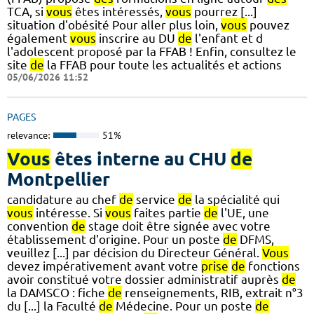
TCA, si
vous
êtes intéressés,
vous
pourrez [...]
situation d'obésité Pour aller plus loin,
vous
pouvez
également
vous
inscrire au DU
de
l'enfant et d
l'adolescent proposé par la FFAB ! Enfin, consultez le
site
de
la FFAB pour toute les actualités et actions
05/06/2026 11:52
PAGES
relevance:
51%
Vous
êtes interne au CHU
de
Montpellier
candidature au chef
de
service
de
la spécialité qui
vous
intéresse. Si
vous
faites partie
de
l'UE, une
convention
de
stage doit être signée avec votre
établissement d'origine. Pour un poste
de
DFMS,
veuillez [...] par décision du Directeur Général.
Vous
devez impérativement avant votre
prise
de
fonctions
avoir constitué votre dossier administratif auprès
de
la DAMSCO : fiche
de
renseignements, RIB, extrait n°3
du [...] la Faculté
de
Médecine. Pour un poste
de