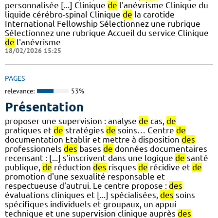
personnalisée [...] Clinique
de
l'anévrisme Clinique du
liquide cérébro-spinal Clinique
de
la carotide
International Fellowship Sélectionnez une rubrique
Sélectionnez une rubrique Accueil du service Clinique
de
l'anévrisme
18/02/2026 15:25
PAGES
relevance:
53%
Présentation
proposer une supervision : analyse
de
cas,
de
pratiques et
de
stratégies
de
soins… Centre
de
documentation Etablir et mettre à disposition
des
professionnels
des
bases
de
données documentaires
recensant : [...] s'inscrivent dans une logique
de
santé
publique,
de
réduction
des
risques
de
récidive et
de
promotion d'une sexualité responsable et
respectueuse d'autrui. Le centre propose :
des
évaluations cliniques et [...] spécialisées,
des
soins
spécifiques individuels et groupaux, un appui
technique et une supervision clinique auprès
des