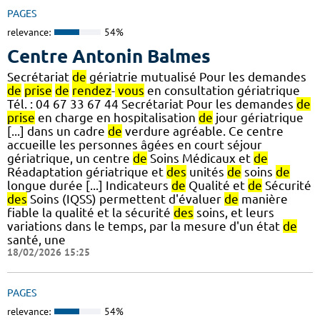
PAGES
relevance:
54%
Centre Antonin Balmes
Secrétariat
de
gériatrie mutualisé Pour les demandes
de
prise
de
rendez
-
vous
en consultation gériatrique
Tél. : 04 67 33 67 44 Secrétariat Pour les demandes
de
prise
en charge en hospitalisation
de
jour gériatrique
[...] dans un cadre
de
verdure agréable. Ce centre
accueille les personnes âgées en court séjour
gériatrique, un centre
de
Soins Médicaux et
de
Réadaptation gériatrique et
des
unités
de
soins
de
longue durée [...] Indicateurs
de
Qualité et
de
Sécurité
des
Soins (IQSS) permettent d'évaluer
de
manière
fiable la qualité et la sécurité
des
soins, et leurs
variations dans le temps, par la mesure d'un état
de
santé, une
18/02/2026 15:25
PAGES
relevance:
54%