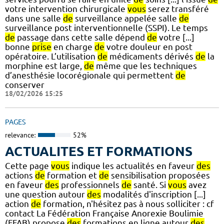
votre intervention chirurgicale
vous
serez transféré
dans une salle
de
surveillance appelée salle
de
surveillance post interventionnelle (SSPI). Le temps
de
passage dans cette salle dépend
de
votre [...]
bonne
prise
en charge
de
votre douleur en post
opératoire. L’utilisation
de
médicaments dérivés
de
la
morphine est large,
de
même que les techniques
d’anesthésie locorégionale qui permettent
de
conserver
18/02/2026 15:25
PAGES
relevance:
52%
ACTUALITES ET FORMATIONS
Cette page
vous
indique les actualités en faveur
des
actions
de
formation et
de
sensibilisation proposées
en faveur
des
professionnels
de
santé. Si
vous
avez
une question autour
des
modalités d'inscription [...]
action
de
formation, n'hésitez pas à nous solliciter : cf
contact La Fédération Française Anorexie Boulimie
(FFAB) propose
des
formations en ligne autour
des