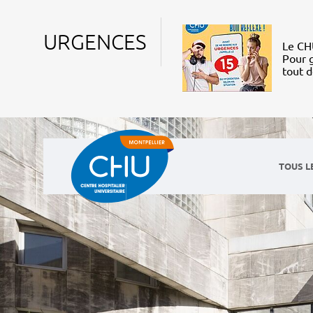
URGENCES
Le CHU
Pour g
tout 
TOUS L