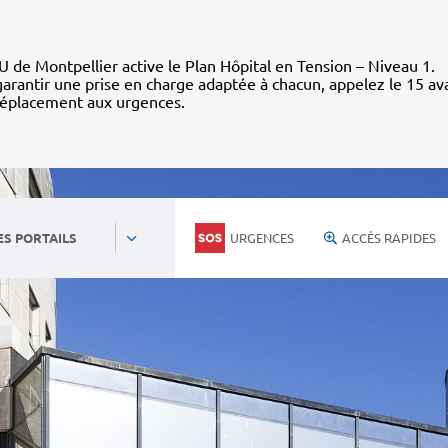
 de Montpellier active le Plan Hôpital en Tension – Niveau 1.
arantir une prise en charge adaptée à chacun, appelez le 15 av
déplacement aux urgences.
URGENCES
ACCÈS RAPIDES
ES PORTAILS