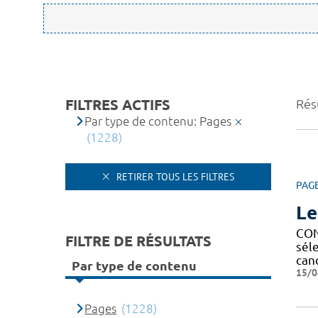
FILTRES ACTIFS
Rés
Par type de contenu: Pages
(1228)
RETIRER TOUS LES FILTRES
PAG
Le
CON
FILTRE DE RÉSULTATS
sél
can
Par type de contenu
15/0
Pages
(1228)