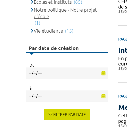
CFP
Ecoles et instituts
(85)
de s
Notre politique - Notre projet
15/0
d'école
(1)
Vie étudiante
(15)
PAG
Par date de création
In
En 
eur
Du
15/0
à
PAG
Me
FILTRER PAR DATE
Cett
page
15/0