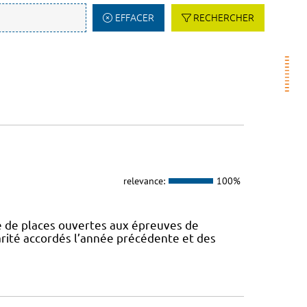
EFFACER
RECHERCHER
relevance:
100%
de places ouvertes aux épreuves de
larité accordés l’année précédente et des