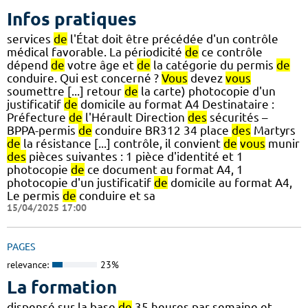
Infos pratiques
services
de
l'État doit être précédée d'un contrôle
médical favorable. La périodicité
de
ce contrôle
dépend
de
votre âge et
de
la catégorie du permis
de
conduire. Qui est concerné ?
Vous
devez
vous
soumettre [...] retour
de
la carte) photocopie d'un
justificatif
de
domicile au format A4 Destinataire :
Préfecture
de
l'Hérault Direction
des
sécurités –
BPPA-permis
de
conduire BR312 34 place
des
Martyrs
de
la résistance [...] contrôle, il convient
de
vous
munir
des
pièces suivantes : 1 pièce d'identité et 1
photocopie
de
ce document au format A4, 1
photocopie d'un justificatif
de
domicile au format A4,
Le permis
de
conduire et sa
15/04/2025 17:00
PAGES
relevance:
23%
La formation
dispensé sur la base
de
35 heures par semaine et