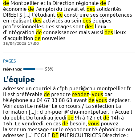
de
Montpellier et la Direction régionale
de
l'
économie
de
l'emploi du travail et
des
solidarités
DREETS [...] l’étudiant
de
construire ses compétences
en réalisant
des
activités au sein
des
équipes
professionnelles. Les stages sont
des
lieux
d’intégration
de
connaissances mais aussi
des
lieux
d’acquisition
de
nouvelles
15/04/2025 17:00
PAGES
relevance:
58%
L'équipe
adresser un courriel à cfph-pueri@chu-montpellier.fr
Il est préférable
de
prendre
rendez
-
vous
par
téléphone au 04 67 33 88 63 avant
de
vous
déplacer.
Voir aussi Le métier Le concours / La sélection La
formation [...] : cfph-pueri@chu-montpellier.fr Accueil
du public Du lundi au jeudi
de
9h à 12h et
de
14h à
16h. Le vendredi, en cas
de
besoin,
vous
pouvez
laisser un message sur le répondeur téléphonique ou
adresser [...] ECOLE
DE
PUERICULTRICES Directrice :