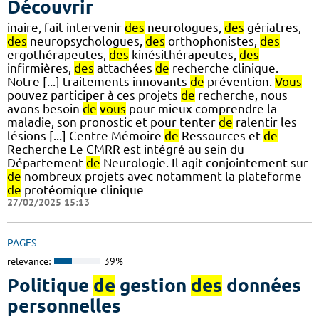
Découvrir
inaire, fait intervenir
des
neurologues,
des
gériatres,
des
neuropsychologues,
des
orthophonistes,
des
ergothérapeutes,
des
kinésithérapeutes,
des
infirmières,
des
attachées
de
recherche clinique.
Notre [...] traitements innovants
de
prévention.
Vous
pouvez participer à ces projets
de
recherche, nous
avons besoin
de
vous
pour mieux comprendre la
maladie, son pronostic et pour tenter
de
ralentir les
lésions [...] Centre Mémoire
de
Ressources et
de
Recherche Le CMRR est intégré au sein du
Département
de
Neurologie. Il agit conjointement sur
de
nombreux projets avec notamment la plateforme
de
protéomique clinique
27/02/2025 15:13
PAGES
relevance:
39%
Politique
de
gestion
des
données
personnelles