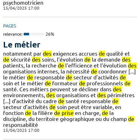
psychomotricien
15/04/2025 17:00
PAGES
relevance:
26%
Le métier
notamment par
des
exigences accrues
de
qualité et
de
sécurité
des
soins, l’évolution
de
la demande
des
patients, la recherche
de
l’efficience et l’évolution
des
organisations internes, la nécessité
de
coordonner [...]
le métier
de
responsable
de
secteur d’activités
de
soin et le métier
de
formateur
de
professionnels
de
santé. Ces métiers peuvent se décliner dans
des
environnements,
des
organisations et
des
périmètres
[...] d’activité du cadre
de
santé responsable
de
secteur d’activités
de
soin peut être variable, en
fonction
de
la filière
de
prise
en charge,
de
la
discipline, du territoire géographique ou du champ
de
responsabilité
15/04/2025 17:00