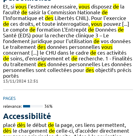
Et, si
vous
l’estimez nécessaire,
vous
disposez
de
la
faculté
de
saisir la Commission Nationale
de
l’Informatique et
des
Libertés CNIL). Pour l’exercice
de
ces droits, et toute interrogation,
vous
pouvez [...]
Le compte
de
formation L'Entrepôt
de
Données
de
Santé (EDS) pour la recherche clinique 3 – Le
fondement juridique pour l’utilisation
de
vos données
Le traitement
des
données personnelles
vous
concernant [...] le CHU dans le cadre
de
ces activités
de
soins, d’enseignement et
de
recherche. 1 - Finalités
du traitement
des
données personnelles Les données
personnelles sont collectées pour
des
objectifs précis
portés
13/11/2024 12:51
PAGES
relevance:
36%
Accessibilité
placé
dès
le début
de
la page, ces liens permettent,
dès
le chargement
de
celle-ci, d'accéder directement