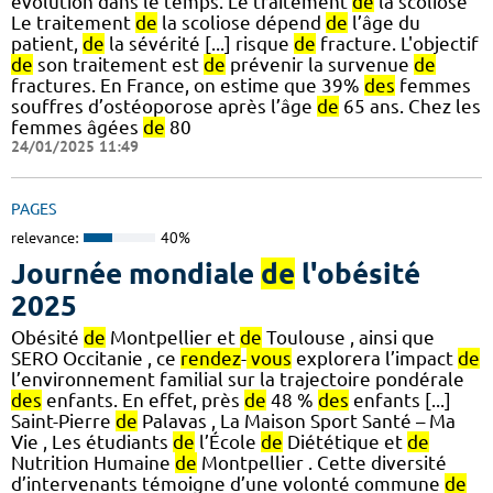
évolution dans le temps. Le traitement
de
la scoliose
Le traitement
de
la scoliose dépend
de
l’âge du
patient,
de
la sévérité [...] risque
de
fracture. L'objectif
de
son traitement est
de
prévenir la survenue
de
fractures. En France, on estime que 39%
des
femmes
souffres d’ostéoporose après l’âge
de
65 ans. Chez les
femmes âgées
de
80
24/01/2025 11:49
PAGES
relevance:
40%
Journée mondiale
de
l'obésité
2025
Obésité
de
Montpellier et
de
Toulouse , ainsi que
SERO Occitanie , ce
rendez
-
vous
explorera l’impact
de
l’environnement familial sur la trajectoire pondérale
des
enfants. En effet, près
de
48 %
des
enfants [...]
Saint-Pierre
de
Palavas , La Maison Sport Santé – Ma
Vie , Les étudiants
de
l’École
de
Diététique et
de
Nutrition Humaine
de
Montpellier . Cette diversité
d’intervenants témoigne d’une volonté commune
de