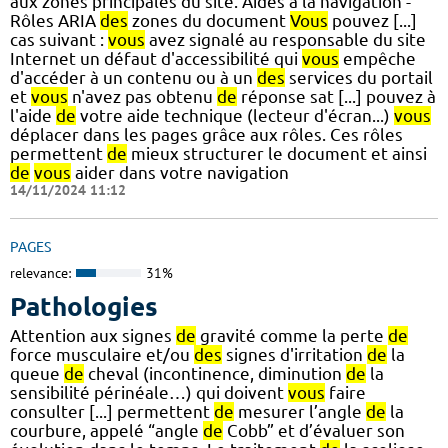
aux zones principales du site. Aides à la navigation -
Rôles ARIA
des
zones du document
Vous
pouvez [...]
cas suivant :
vous
avez signalé au responsable du site
Internet un défaut d'accessibilité qui
vous
empêche
d'accéder à un contenu ou à un
des
services du portail
et
vous
n'avez pas obtenu
de
réponse sat [...] pouvez à
l'aide
de
votre aide technique (lecteur d'écran...)
vous
déplacer dans les pages grâce aux rôles. Ces rôles
permettent
de
mieux structurer le document et ainsi
de
vous
aider dans votre navigation
14/11/2024 11:12
PAGES
relevance:
31%
Pathologies
Attention aux signes
de
gravité comme la perte
de
force musculaire et/ou
des
signes d'irritation
de
la
queue
de
cheval (incontinence, diminution
de
la
sensibilité périnéale…) qui doivent
vous
faire
consulter [...] permettent
de
mesurer l’angle
de
la
courbure, appelé “angle
de
Cobb” et d’évaluer son