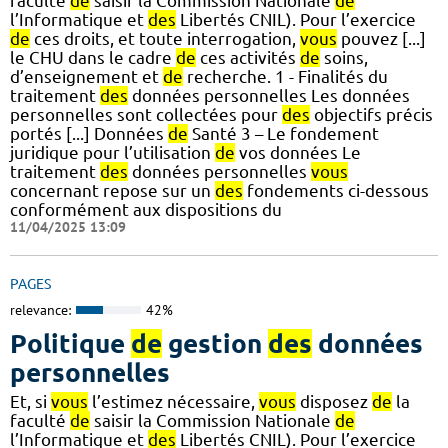
faculté
de
saisir la Commission Nationale
de
l’Informatique et
des
Libertés CNIL). Pour l’exercice
de
ces droits, et toute interrogation,
vous
pouvez [...]
le CHU dans le cadre
de
ces activités
de
soins,
d’enseignement et
de
recherche. 1 - Finalités du
traitement
des
données personnelles Les données
personnelles sont collectées pour
des
objectifs précis
portés [...] Données
de
Santé 3 – Le fondement
juridique pour l’utilisation
de
vos données Le
traitement
des
données personnelles
vous
concernant repose sur un
des
fondements ci-dessous
conformément aux dispositions du
11/04/2025 13:09
PAGES
relevance:
42%
Politique
de
gestion
des
données
personnelles
Et, si
vous
l’estimez nécessaire,
vous
disposez
de
la
faculté
de
saisir la Commission Nationale
de
l’Informatique et
des
Libertés CNIL). Pour l’exercice