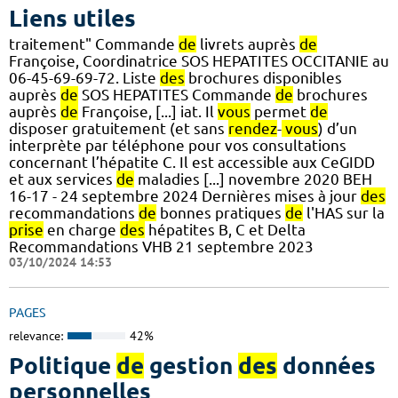
Liens utiles
traitement" Commande
de
livrets auprès
de
Françoise, Coordinatrice SOS HEPATITES OCCITANIE au
06-45-69-69-72. Liste
des
brochures disponibles
auprès
de
SOS HEPATITES Commande
de
brochures
auprès
de
Françoise, [...] iat. Il
vous
permet
de
disposer gratuitement (et sans
rendez
-
vous
) d’un
interprète par téléphone pour vos consultations
concernant l’hépatite C. Il est accessible aux CeGIDD
et aux services
de
maladies [...] novembre 2020 BEH
16-17 - 24 septembre 2024 Dernières mises à jour
des
recommandations
de
bonnes pratiques
de
l'HAS sur la
prise
en charge
des
hépatites B, C et Delta
Recommandations VHB 21 septembre 2023
03/10/2024 14:53
PAGES
relevance:
42%
Politique
de
gestion
des
données
personnelles