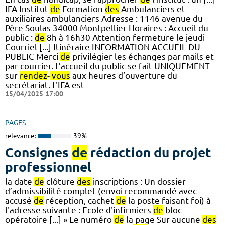
IFA Institut
de
Formation
des
Ambulanciers et
auxiliaires ambulanciers Adresse : 1146 avenue du
Père Soulas 34000 Montpellier Horaires : Accueil du
public :
de
8h à 16h30 Attention fermeture le jeudi
Courriel [...] Itinéraire INFORMATION ACCUEIL DU
PUBLIC Merci
de
privilégier les échanges par mails et
par courrier. L’accueil du public se fait UNIQUEMENT
sur
rendez
-
vous
aux heures d’ouverture du
secrétariat. L'IFA est
15/04/2025 17:00
PAGES
relevance:
39%
Consignes
de
rédaction du projet
professionnel
la date
de
clôture
des
inscriptions : Un dossier
d’admissibilité complet (envoi recommandé avec
accusé
de
réception, cachet
de
la poste faisant foi) à
l'adresse suivante : Ecole d'infirmiers
de
bloc
opératoire [...] » Le numéro
de
la page Sur aucune
des