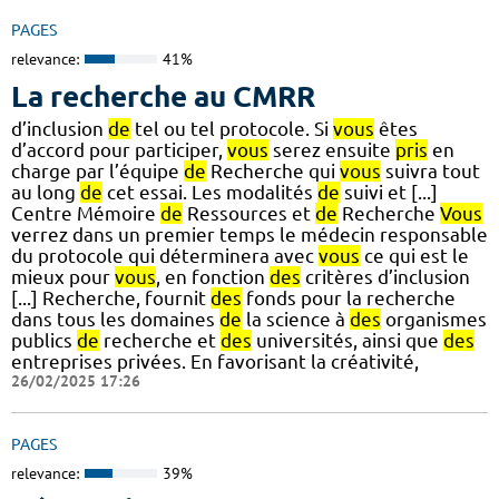
PAGES
relevance:
41%
La recherche au CMRR
d’inclusion
de
tel ou tel protocole. Si
vous
êtes
d’accord pour participer,
vous
serez ensuite
pris
en
charge par l’équipe
de
Recherche qui
vous
suivra tout
au long
de
cet essai. Les modalités
de
suivi et [...]
Centre Mémoire
de
Ressources et
de
Recherche
Vous
verrez dans un premier temps le médecin responsable
du protocole qui déterminera avec
vous
ce qui est le
mieux pour
vous
, en fonction
des
critères d’inclusion
[...] Recherche, fournit
des
fonds pour la recherche
dans tous les domaines
de
la science à
des
organismes
publics
de
recherche et
des
universités, ainsi que
des
entreprises privées. En favorisant la créativité,
26/02/2025 17:26
PAGES
relevance:
39%