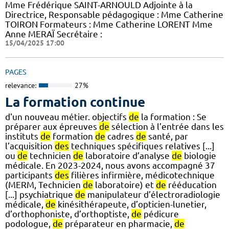
Mme Frédérique SAINT-ARNOULD Adjointe à la
Directrice, Responsable pédagogique : Mme Catherine
TOIRON Formateurs : Mme Catherine LORENT Mme
Anne MERAÏ Secrétaire :
15/04/2025 17:00
PAGES
relevance:
27%
La formation continue
d'un nouveau métier. objectifs
de
la formation : Se
préparer aux épreuves
de
sélection à l’entrée dans les
instituts
de
formation
de
cadres
de
santé, par
l’acquisition
des
techniques spécifiques relatives [...]
ou
de
technicien
de
laboratoire d’analyse
de
biologie
médicale. En 2023-2024, nous avons accompagné 37
participants
des
filières infirmière, médicotechnique
(MERM, Technicien
de
laboratoire) et
de
rééducation
[...] psychiatrique
de
manipulateur d’électroradiologie
médicale,
de
kinésithérapeute, d’opticien-lunetier,
d’orthophoniste, d’orthoptiste,
de
pédicure
podologue,
de
préparateur en pharmacie,
de