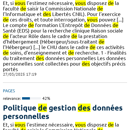
Et, si
vous
l’estimez nécessaire,
vous
disposez
de
la
faculté
de
saisir la Commission Nationale
de
l’Informatique et
des
Libertés CNIL). Pour l’exercice
de
ces droits, et toute interrogation,
vous
pouvez [...]
Le compte
de
formation L'Entrepôt
de
Données
de
Santé (EDS) pour la recherche clinique Raison sociale
de
l’acteur Rôle dans le cadre
de
la prestation
d’hébergement (Hébergeur/sous-traitant
de
l’Hébergeur) [...] le CHU dans le cadre
de
ces activités
de
soins, d’enseignement et
de
recherche. 1 - Finalités
du traitement
des
données personnelles Les données
personnelles sont collectées pour
des
objectifs précis
portés
27/03/2025 17:19
PAGES
relevance:
42%
Politique
de
gestion
des
données
personnelles
Et, si
vous
l’estimez nécessaire,
vous
disposez
de
la