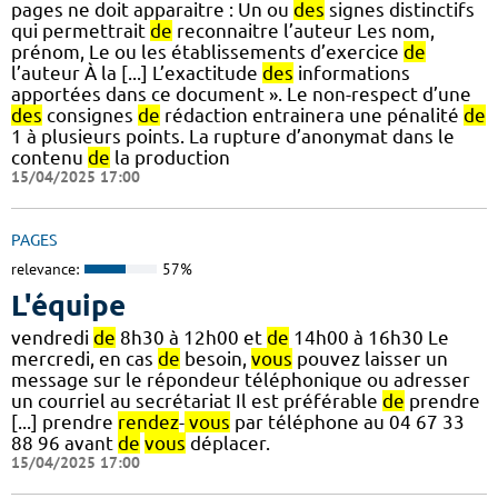
pages ne doit apparaitre : Un ou
des
signes distinctifs
qui permettrait
de
reconnaitre l’auteur Les nom,
prénom, Le ou les établissements d’exercice
de
l’auteur À la [...] L’exactitude
des
informations
apportées dans ce document ». Le non-respect d’une
des
consignes
de
rédaction entrainera une pénalité
de
1 à plusieurs points. La rupture d’anonymat dans le
contenu
de
la production
15/04/2025 17:00
PAGES
relevance:
57%
L'équipe
vendredi
de
8h30 à 12h00 et
de
14h00 à 16h30 Le
mercredi, en cas
de
besoin,
vous
pouvez laisser un
message sur le répondeur téléphonique ou adresser
un courriel au secrétariat Il est préférable
de
prendre
[...] prendre
rendez
-
vous
par téléphone au 04 67 33
88 96 avant
de
vous
déplacer.
15/04/2025 17:00