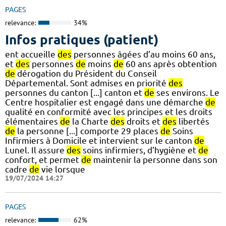
PAGES
relevance:
34%
Infos pratiques (patient)
ent accueille
des
personnes âgées d’au moins 60 ans,
et
des
personnes
de
moins
de
60 ans après obtention
de
dérogation du Président du Conseil
Départemental. Sont admises en priorité
des
personnes du canton [...] canton et
de
ses environs. Le
Centre hospitalier est engagé dans une démarche
de
qualité en conformité avec les principes et les droits
élémentaires
de
la Charte
des
droits et
des
libertés
de
la personne [...] comporte 29 places
de
Soins
Infirmiers à Domicile et intervient sur le canton
de
Lunel. Il assure
des
soins infirmiers, d’hygiène et
de
confort, et permet
de
maintenir la personne dans son
cadre
de
vie lorsque
19/07/2024 14:27
PAGES
relevance:
62%