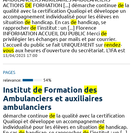
ACTIONS
DE
FORMATION [...] démarche continue
de
la
qualité avec la certification Qualiopi et développe un
accompagnement individualisé pour les élèves en
situation
de
handicap. En cas
de
handicap, se
rapprocher
de
l'institut : un [...] Florence
INFORMATION ACCUEIL DU PUBLIC Merci
de
privilégier les échanges par mails et par courrier.
L’accueil du public se fait UNIQUEMENT sur
rendez
-
vous
aux heures d’ouverture du secrétariat. L'IFA est
15/04/2025 17:00
PAGES
relevance:
54%
Institut
de
Formation
des
Ambulanciers et auxiliaires
ambulanciers
démarche continue
de
la qualité avec la certification
Qualiopi et développe un accompagnement
individualisé pour les élèves en situation
de
handicap.
En cas
de
handicap, se rapprocher
de
l'institut : un [...]