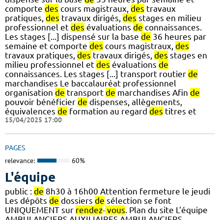
comporte
des
cours magistraux,
des
travaux
pratiques,
des
travaux dirigés,
des
stages en milieu
professionnel et
des
évaluations
de
connaissances.
Les stages [...] dispensé sur la base
de
36 heures par
semaine et comporte
des
cours magistraux,
des
travaux pratiques,
des
travaux dirigés,
des
stages en
milieu professionnel et
des
évaluations
de
connaissances. Les stages [...] transport routier
de
marchandises Le baccalauréat professionnel
organisation
de
transport
de
marchandises Afin
de
pouvoir bénéficier
de
dispenses, allègements,
équivalences
de
formation au regard
des
titres et
15/04/2025 17:00
PAGES
relevance:
60%
L'équipe
public :
de
8h30 à 16h00 Attention fermeture le jeudi
Les dépôts
de
dossiers
de
sélection se font
UNIQUEMENT sur
rendez
-
vous
. Plan du site L'équipe
AMBULANCIERS AUXILIAIRES AMBULANCIERS