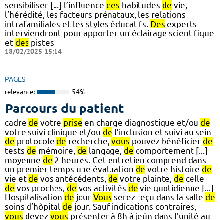
sensibiliser [...] l’influence
des
habitudes
de
vie,
l’hérédité, les facteurs prénataux, les relations
intrafamiliales et les styles éducatifs.
Des
experts
interviendront pour apporter un éclairage scientifique
et
des
pistes
18/02/2025 15:14
PAGES
relevance:
54%
Parcours du patient
cadre
de
votre
prise
en charge diagnostique et/ou
de
votre suivi clinique et/ou
de
l’inclusion et suivi au sein
de
protocole
de
recherche,
vous
pouvez bénéficier
de
tests
de
mémoire,
de
langage,
de
comportement [...]
moyenne
de
2 heures. Cet entretien comprend dans
un premier temps une évaluation
de
votre histoire
de
vie et
de
vos antécédents,
de
votre plainte,
de
celle
de
vos proches,
de
vos activités
de
vie quotidienne [...]
Hospitalisation
de
jour
Vous
serez reçu dans la salle
de
soins d’hôpital
de
jour. Sauf indications contraires,
vous
devez
vous
présenter à 8h à jeûn dans l’unité au