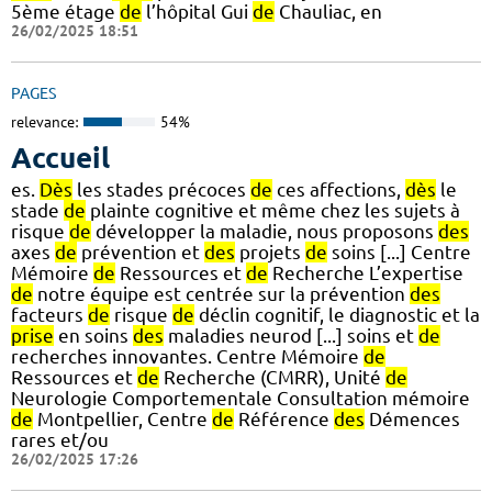
5ème étage
de
l’hôpital Gui
de
Chauliac, en
26/02/2025 18:51
PAGES
relevance:
54%
Accueil
es.
Dès
les stades précoces
de
ces affections,
dès
le
stade
de
plainte cognitive et même chez les sujets à
risque
de
développer la maladie, nous proposons
des
axes
de
prévention et
des
projets
de
soins [...] Centre
Mémoire
de
Ressources et
de
Recherche L’expertise
de
notre équipe est centrée sur la prévention
des
facteurs
de
risque
de
déclin cognitif, le diagnostic et la
prise
en soins
des
maladies neurod [...] soins et
de
recherches innovantes. Centre Mémoire
de
Ressources et
de
Recherche (CMRR), Unité
de
Neurologie Comportementale Consultation mémoire
de
Montpellier, Centre
de
Référence
des
Démences
rares et/ou
26/02/2025 17:26