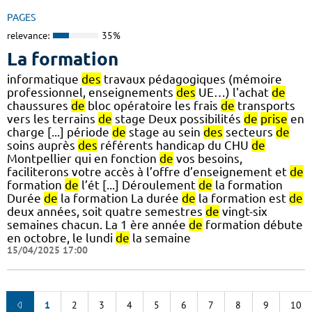
PAGES
relevance:
35%
La formation
informatique
des
travaux pédagogiques (mémoire
professionnel, enseignements
des
UE…) l'achat
de
chaussures
de
bloc opératoire les frais
de
transports
vers les terrains
de
stage Deux possibilités
de
prise
en
charge [...] période
de
stage au sein
des
secteurs
de
soins auprès
des
référents handicap du CHU
de
Montpellier qui en fonction
de
vos besoins,
faciliterons votre accès à l’offre d’enseignement et
de
formation
de
l’ét [...] Déroulement
de
la formation
Durée
de
la formation La durée
de
la formation est
de
deux années, soit quatre semestres
de
vingt-six
semaines chacun. La 1 ère année
de
formation débute
en octobre, le lundi
de
la semaine
15/04/2025 17:00
1
2
3
4
5
6
7
8
9
10