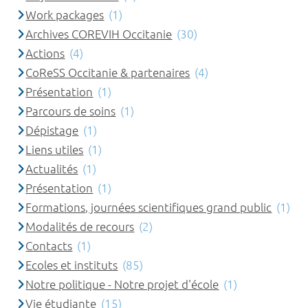
Work packages
(1)
Archives COREVIH Occitanie
(30)
Actions
(4)
CoReSS Occitanie & partenaires
(4)
Présentation
(1)
Parcours de soins
(1)
Dépistage
(1)
Liens utiles
(1)
Actualités
(1)
Présentation
(1)
Formations, journées scientifiques grand public
(1)
Modalités de recours
(2)
Contacts
(1)
Ecoles et instituts
(85)
Notre politique - Notre projet d'école
(1)
Vie étudiante
(15)