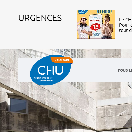
URGENCES
Le CHU
Pour g
tout 
TOUS L