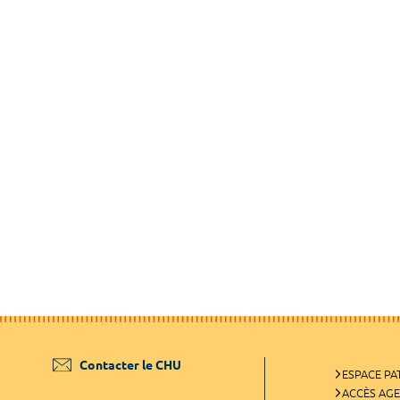
Contacter le CHU
ESPACE PA
ACCÈS AG