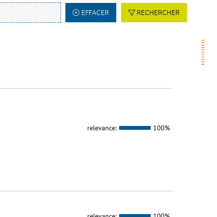
EFFACER
RECHERCHER
relevance:
100%
relevance:
100%