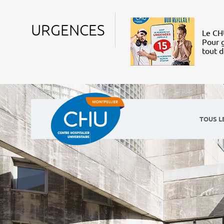
URGENCES
Le CHU
Pour g
tout 
TOUS L