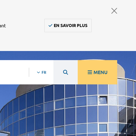
ant
EN SAVOIR PLUS
MENU
FR