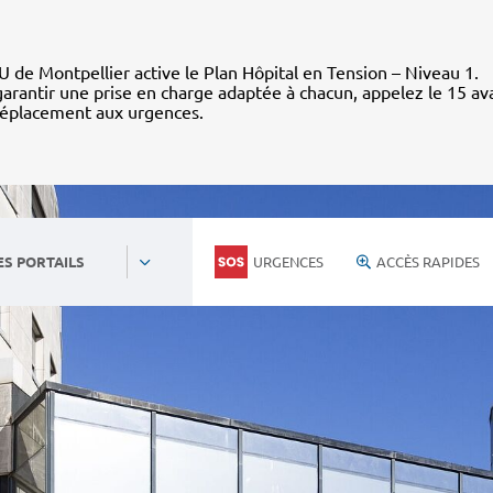
 de Montpellier active le Plan Hôpital en Tension – Niveau 1.
arantir une prise en charge adaptée à chacun, appelez le 15 av
déplacement aux urgences.
URGENCES
ACCÈS RAPIDES
ES PORTAILS