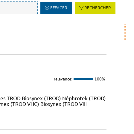
EFFACER
RECHERCHER
relevance:
100%
 les TROD Biosynex (TROD) Néphrotek (TROD)
ynex (TROD VHC) Biosynex (TROD VIH