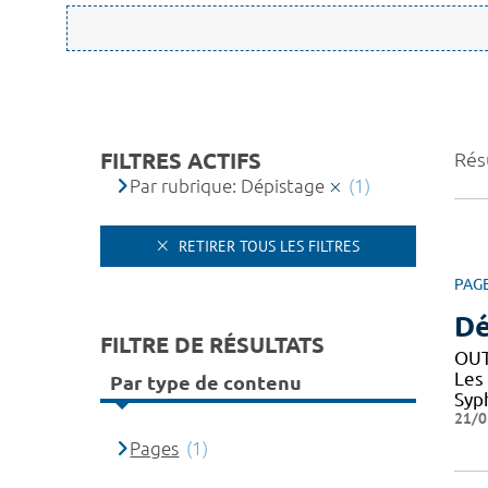
FILTRES ACTIFS
Résu
Par rubrique: Dépistage
(1)
RETIRER TOUS LES FILTRES
PAG
Dé
FILTRE DE RÉSULTATS
OUT
Les
Par type de contenu
Syph
21/0
Pages
(1)