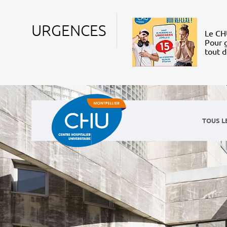
URGENCES
Le CHU
Pour g
tout 
TOUS L